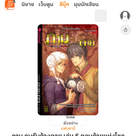
ข้ามไปยังเนื้อหาหลัก
นิยาย
เว็บตูน
อีบุ๊ก
มุมนักเขียน
โหลด
ภาม
ตัวอย่าง
คน
แฟนตาซี
รับจ้าง