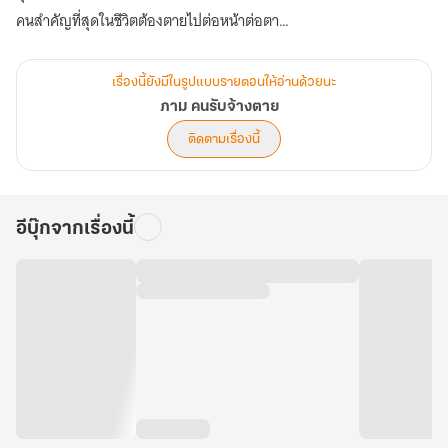
คนสำคัญที่สุดในชีวิตต้องตายไปต่อหน้าต่อตา
ภามจะหาด้ายกรรมในการตายของภูมิเจอหรือไม่ กรรมเก่าที่มาตามทวง
คืนเขาทั้งคู่นั้นคืออะไร สายสัมพันธ์ของทั้งคู่จะต้องถูกความตายตัดขาด
เรื่องนี้ยังมีในรูปแบบรายตอนให้อ่านด้วยนะ
ลงเพียงเท่านี้หรือไม่... ติดตามได้ใน ภาม คนรับจ้างตาย เล่ม 6 ตอน
ภาม คนรับจ้างตาย
“เส้นด้ายแห่งโชคชะตา”
ติดตามเรื่องนี้
อีบุ๊กจากเรื่องนี้