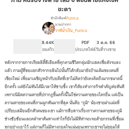
ภาม คนรับจ้างตาย เล่ม 6 ตอนด้ายแห่งโชค
ตาย
ชะตา
เล่ม
Punica
สำนักพิมพ์
6
นามปากกา
ตอน
เรื่อง
วาฬน้ำเงิน_Punica
ภาม
ด้าย
คน
แห่ง
รับจ้าง
242
8.44K
PG ทั่วไป
PDF
3 ต.ค. 66
โชค
ตาย
จำนวนหน้า (A5)
ยอดวิว
ระดับเนื้อหา
ประเภทไฟล์
วันที่วางขาย
ชะตา
หลังจากรายการเรียลลิตี้สีเลือดที่คุกคามชีวิตกลุ่มนักแสดงชื่อดังจบลง
แล้ว ภามผู้ที่ขอแยกตัวจากอลินไปนั้นก็ได้กลับมายังบ้านเดิมของตนที่
เชียงใหม่ เพื่อมาเผชิญหน้ากับอดีตที่เขาไม่คิดว่ายังคงคิดถึงมากขนาดนี้
อีกครั้ง แต่ยังไม่ทันได้มีเวลาให้ซาบซึ้ง เขาก็ต้องทำภารกิจสำคัญต่อทันที
เพราะนิมิตความตายที่ปรากฏขึ้นครั้งนี้ไม่ใช่ความตายของใครอื่น แต่เป็น
ความตายของคนที่ภามผูกพันมากที่สุด นั่นคือ “ภูมิ” น้องชายฝาแฝดที่
เปรียบเสมือนอีกตัวตนของเขา แม้การสืบสาวเรื่องราวความตายของภูมิ
ช่างซับซ้อนและคลำหาต้นทางเท่าไรก็ยังไม่มีทีท่าจะเจอด้ายกรรมที่เชื่อม
ทุกอย่างเอาไว้ แต่ภามก็ไม่มีทางถอดใจแน่นอนเพราะเขาจะไม่ยอมให้