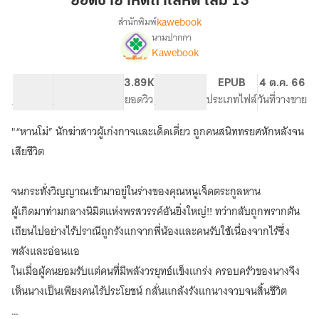
ยอดชายาหัตถาโลหิต เล่ม 13
ถา
kawebook
สำนักพิมพ์
โลหิต
นามปากกา
เรื่อง
เล่ม
Kawebook
ยอด
13
ชายา
หัต
48.94K
322
3.89K
PG ทั่วไป
EPUB
4 ต.ค. 66
ถา
จำนวนคำ
จำนวนหน้า (A5)
ยอดวิว
ระดับเนื้อหา
ประเภทไฟล์
วันที่วางขาย
โลหิต
"“หานโม่” นักฆ่าสาวผู้เก่งกาจและเด็ดเดี่ยว ถูกคนสนิททรยศหักหลังจน
เสียชีวิต
จนกระทั่งวิญญาณเข้ามาอยู่ในร่างของคุณหนูเจ็ดตระกูลหาน
ผู้เกิดมาท่ามกลางนิมิตแห่งพรสวรรค์อันยิ่งใหญ่!! ทว่ากลับถูกพรากตัน
เถียนไปอย่างไร้ปราณีถูกรังแกจากพี่น้องและคนรับใช้เนื่องจากไร้ซึ่ง
พลังและอ่อนแอ
ในเมื่อผู้คนยอมรับแต่คนที่มีพลังวรยุทธ์แข็งแกร่ง ครอบครัวของนางจึง
เห็นนางเป็นเพียงคนไร้ประโยชน์ กลั่นแกล้งรังแกนางจวบจนสิ้นชีวิต