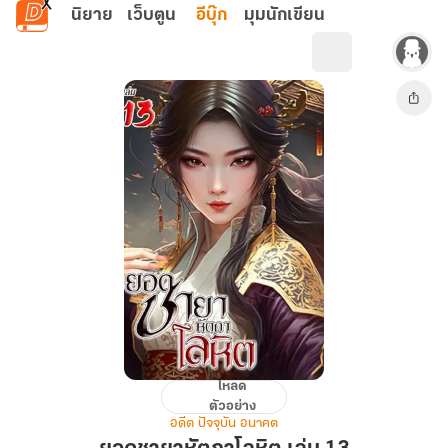
ข้ามไปยังเนื้อหาหลัก
นิยาย
เว็บตูน
อีบุ๊ก
มุมนักเขียน
โหลด
ยอด
ตัวอย่าง
ชายา
อดีต ปัจจุบัน อนาคต
หัต