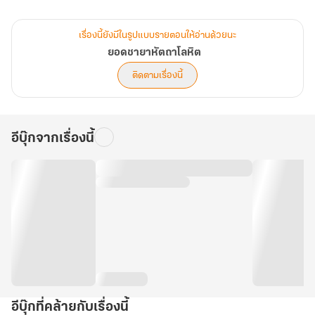
ดังนั้นในฐานะราชินีนักฆ่า นางจะไม่ยอมให้ผู้ใดมากลั่นแกล้งรังแก
อีก“สวรรค์อนุญาตให้ข้าได้มีชีวิตขึ้นมาอีกครั้ง ชีวิตของข้าจะต้องไม่ถูก
เรื่องนี้ยังมีในรูปแบบรายตอนให้อ่านด้วยนะ
คนอื่นพรากเอาไปได้เด็ดขาด!”."
ยอดชายาหัตถาโลหิต
ติดตามเรื่องนี้
อีบุ๊กจากเรื่องนี้
อีบุ๊กที่คล้ายกับเรื่องนี้