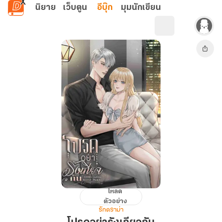
ข้ามไปยังเนื้อหาหลัก
นิยาย
เว็บตูน
อีบุ๊ก
มุมนักเขียน
โหลด
โปรด
ตัวอย่าง
อย่า
รักดราม่า
รังเกียจ