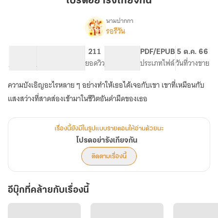
โปรดอย่ารังเกียจกัน
กัน
นามปากกา
รอรีวัน
เรื่อง
โปรด
อย่า
54.58K
231
211
PG ทั่วไป
PDF/EPUB
5 ต.ค. 66
รังเกียจ
จำนวนคำ
จำนวนหน้า (A5)
ยอดวิว
ระดับเนื้อหา
ประเภทไฟล์
วันที่วางขาย
กัน
ความบังเอิญอะไรหลาย ๆ อย่างทำให้เธอได้เจอกับเขา เขาที่เหมือนกับ
แสงสว่างที่สาดส่องเข้ามาในชีวิตอันดำมืดของเธอ
เรื่องนี้ยังมีในรูปแบบรายตอนให้อ่านด้วยนะ
โปรดอย่ารังเกียจกัน
ติดตามเรื่องนี้
อีบุ๊กที่คล้ายกับเรื่องนี้