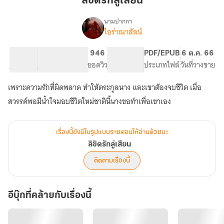
ลิขิตรักลู่เสียน
เสีย
น
นามปากกา
ไอร่าณาลัลน์
เรื่อง
ลิขิต
รัก
56.95K
250
946
NC 18
PDF/EPUB
6 ต.ค. 66
ลู่
จำนวนคำ
จำนวนหน้า (A5)
ยอดวิว
ระดับเนื้อหา
ประเภทไฟล์
วันที่วางขาย
เสีย
น
เพราะความรักที่ผิดพลาด ทำให้ตระกูลนาง และเขาต้องจบชีวิต เมื่อ
สวรรค์พอมีน้ำใจมอบชีวิตใหม่ชาตินี้นางขอทำเพื่อเขาเอง
เรื่องนี้ยังมีในรูปแบบรายตอนให้อ่านด้วยนะ
ลิขิตรักลู่เสียน
ติดตามเรื่องนี้
อีบุ๊กที่คล้ายกับเรื่องนี้