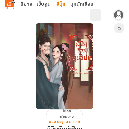
ข้ามไปยังเนื้อหาหลัก
นิยาย
เว็บตูน
อีบุ๊ก
มุมนักเขียน
โหลด
ลิขิต
ตัวอย่าง
รัก
อดีต ปัจจุบัน อนาคต
ลู่