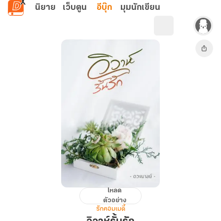
ข้ามไปยังเนื้อหาหลัก
นิยาย
เว็บตูน
อีบุ๊ก
มุมนักเขียน
โหลด
วิวาห์
ตัวอย่าง
รั้น
รักคอมเมดี้
รัก