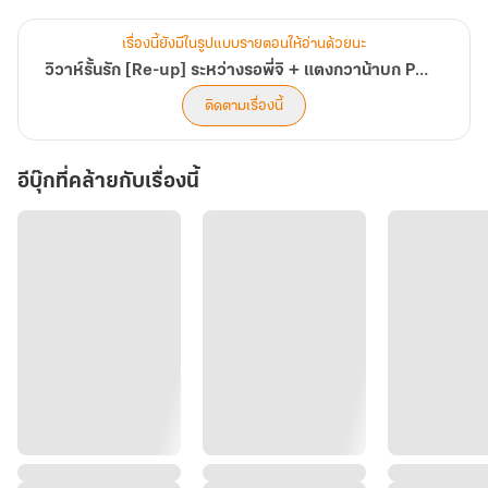
พอได้ใกล้ชิดกันบ่อยเข้า หัวใจเจ้ากรรมก็หวั่นไหว
โอย...ถึงจะหน้าดุแค่ไหน แต่นี่มันผู้ชายสายซอฟต์ชัดๆ
เรื่องนี้ยังมีในรูปแบบรายตอนให้อ่านด้วยนะ
แถมยังไม่ใช่ประเภทหวานรับไมตรีผู้หญิงทุกคนเสียด้วย
วิวาห์รั้นรัก [Re-up] ระหว่างรอพี่จิ + แตงกวาน้าบก Part2
ถ้าปล่อยให้หลุดมือไป เธอก็โง่เต็มที
ติดตามเรื่องนี้
แต่ว่าถ้าแต่งงานกันแล้ว เธอมีจุดประสงค์บางอย่างนะ
หากเขารู้เข้าละก็...จะเป็นยังไงกันล่ะนี่
อีบุ๊กที่คล้ายกับเรื่องนี้
***************
จากคำเรียกร้องของคนอ่าน ดวงมาลย์จะเขียนเนื้อหาของแตงกวาและน้า
บก เป็น Part2 ออกมาให้อ่านเพิ่มเติม หลังต้นฉบับเรื่อง หวานรักร้าย (จิ-