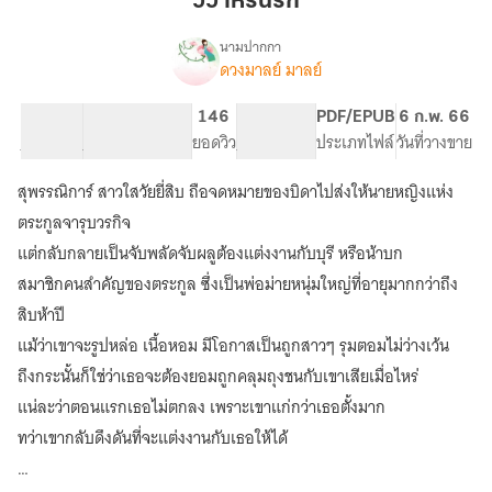
วิวาห์รั้นรัก
นามปากกา
ดวงมาลย์ มาลย์
เรื่อง
วิวาห์
รั้น
90.79K
349
146
PG ทั่วไป
PDF/EPUB
6 ก.พ. 66
รัก
จำนวนคำ
จำนวนหน้า (A5)
ยอดวิว
ระดับเนื้อหา
ประเภทไฟล์
วันที่วางขาย
[Re-
up]
สุพรรณิการ์ สาวใสวัยยี่สิบ ถือจดหมายของบิดาไปส่งให้นายหญิงแห่ง
ระหว่าง
รอ
ตระกูลจารุบวรกิจ
พี่
แต่กลับกลายเป็นจับพลัดจับผลูต้องแต่งงานกับบุรี หรือน้าบก
จิ
สมาชิกคนสำคัญของตระกูล ซึ่งเป็นพ่อม่ายหนุ่มใหญ่ที่อายุมากกว่าถึง
+
แตงกวา
สิบห้าปี
น้า
แม้ว่าเขาจะรูปหล่อ เนื้อหอม มีโอกาสเป็นถูกสาวๆ รุมตอมไม่ว่างเว้น
บก
Part2
ถึงกระนั้นก็ใช่ว่าเธอจะต้องยอมถูกคลุมถุงชนกับเขาเสียเมื่อไหร่
แน่ละว่าตอนแรกเธอไม่ตกลง เพราะเขาแก่กว่าเธอตั้งมาก
ทว่าเขากลับดึงดันที่จะแต่งงานกับเธอให้ได้