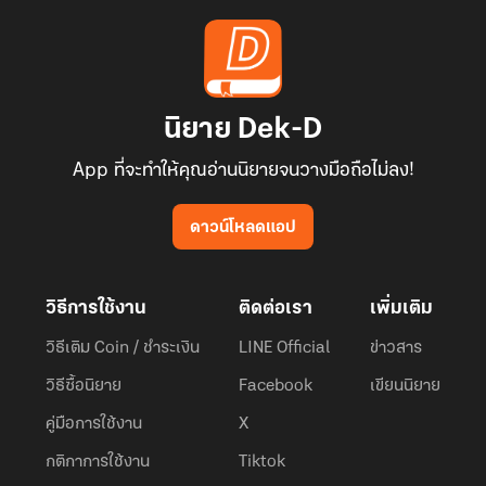
เดี๋ยวๆๆๆ..
ใครกันแน่ที่เป็นบิดาของเด็ก? ถามเธอหรือ? เธอจะรู้ได้อย่างไร
นิยาย Dek-D
เธอยังเป็นหญิงสาวบริสุทธิ์ผู้ไม่เคยผ่านมือชายใดมาก่อนนะ!"
App ที่จะทำให้คุณอ่านนิยายจนวางมือถือไม่ลง!
ดาวน์โหลดแอป
วิธีการใช้งาน
ติดต่อเรา
เพิ่มเติม
วิธีเติม Coin / ชำระเงิน
LINE Official
ข่าวสาร
วิธีซื้อนิยาย
Facebook
เขียนนิยาย
คู่มือการใช้งาน
X
กติกาการใช้งาน
Tiktok