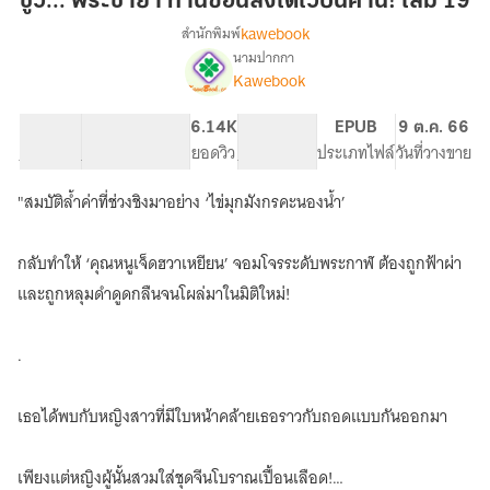
ชู่ว์... พระชายา ท่านซ่อนสิ่งใดไว้บนคาน! เล่ม 19
ท่าน
kawebook
สำนักพิมพ์
ซ่อน
นามปากกา
เรื่อง
สิ่ง
Kawebook
ชู่ว์...
ใด
พระ
ไว้
ชายา
55.21K
390
6.14K
PG ทั่วไป
EPUB
9 ต.ค. 66
บน
ท่าน
จำนวนคำ
จำนวนหน้า (A5)
ยอดวิว
ระดับเนื้อหา
ประเภทไฟล์
วันที่วางขาย
ซ่อน
คาน!
สิ่ง
"สมบัติล้ำค่าที่ช่วงชิงมาอย่าง ‘ไข่มุกมังกรคะนองน้ำ’
เล่ม
ใด
19
ไว้
บน
กลับทำให้ ‘คุณหนูเจ็ดฮวาเหยียน’ จอมโจรระดับพระกาฬ ต้องถูกฟ้าผ่า
คาน!
และถูกหลุมดำดูดกลืนจนโผล่มาในมิติใหม่!
.
เธอได้พบกับหญิงสาวที่มีใบหน้าคล้ายเธอราวกับถอดแบบกันออกมา
เพียงแต่หญิงผู้นั้นสวมใส่ชุดจีนโบราณเปื้อนเลือด!