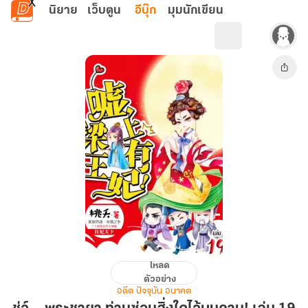
ข้ามไปยังเนื้อหาหลัก
นิยาย
เว็บตูน
อีบุ๊ก
มุมนักเขียน
โหลด
ชู่ว์...
ตัวอย่าง
พระ
อดีต ปัจจุบัน อนาคต
ชายา