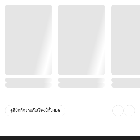
เธอยังต้องแบกรับฉายา สตรีอันดับหนึ่งแห่งต้าโจว ผู้ได้รับฉายาว่าหญิง
แพศยามั่วโลกีย์!
ทว่าองค์รัชทายาทผู้เลิศล้ำเหนือใต้หล้ากลับต้องการอภิเษกเธอเป็นพระ
ชายา!
“เจ้าหลับนอนกับเปิ่นกงแล้ว นับแต่นี้ไปเจ้าคือคนของเปิ่นกง”
“เจ้าลูบคลำเจ้าโลกของเปิ่นกงแล้ว ยังคิดจะหนีอีกหรือ?”
“เจ้าจุมพิตเปิ่นกงแล้ว ไม่คิดจะรับผิดชอบหน่อยหรือ?”
ดูอีบุ๊กที่คล้ายกับเรื่องนี้ทั้งหมด