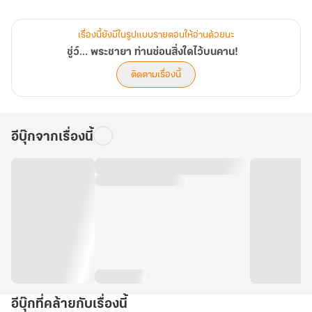
ทั้งในอ้อมแขนมีทารกน้อย ที่นางได้ฝากฝังไว้กับ ‘ฮวาเหยียน’
เรื่องนี้ยังมีในรูปแบบรายตอนให้อ่านด้วยนะ
ชู่ว์... พระชายา ท่านซ่อนสิ่งใดไว้บนคาน!
ก่อนที่นางจะกินยาฆ่าตัวตายสลายไปต่อหน้าต่อตา…
ติดตามเรื่องนี้
.
อีบุ๊กจากเรื่องนี้
“นับจากนี้ท่านคือมารดาของเด็กคนนี้ ท่านคือมู่อันเหยียน ธิดาของท่าน
อ๋องหลู่หนานแห่งแคว้นต้าโจว!”
นอกจากตอนนี้‘ฮวาเหยียน’ จะต้องกลายมาเป็น ‘มู่อันเหยียน’
ที่ต้องตามหาบิดาของทารกน้อยที่มีเพียงเบาะแสเดียวคือ ‘จี้หยก’ แล้ว
อีบุ๊กที่คล้ายกับเรื่องนี้