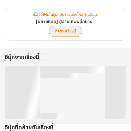
“จูชิง ตายคร้ังที่สิบสี่!”
เรื่องนี้ยังมีในรูปแบบรายตอนให้อ่านด้วยนะ
[นิยายแปล] สุสานเทพผนึกมาร
“จูชิง...ชื่อของข้าอย่างนั้น หรือ?”
ติดตามเรื่องนี้
บางทีสิ่งนี้อาจเป็นข้อพิสูจน์เพียงอย่างเดียวที่บอกว่าเขาอาจเคยมีชีวิต
อยู่!
อีบุ๊กจากเรื่องนี้
.
แต่ยังไม่ทันได้ไขปริศนา ดันมาถูกผู้หญิงจับเพราะโดนเข้าใจผิดว่าเป็น
ขโมย
ชีวิตของข้าช่างน่าอัปยศยิ่งนัก
.
อีบุ๊กที่คล้ายกับเรื่องนี้