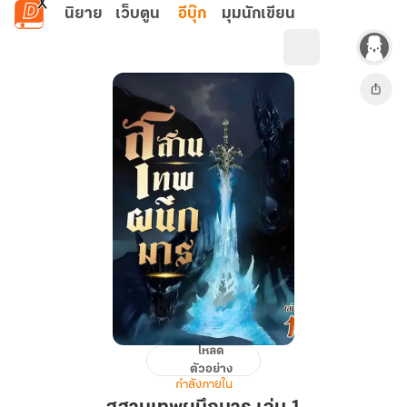
ข้ามไปยังเนื้อหาหลัก
นิยาย
เว็บตูน
อีบุ๊ก
มุมนักเขียน
โหลด
สุสาน
ตัวอย่าง
เทพ
กำลังภายใน
ผนึก