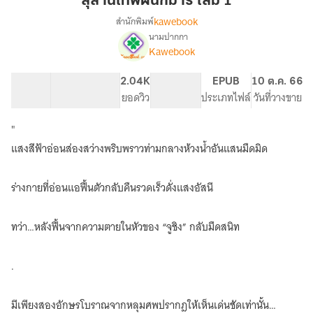
สุสานเทพผนึกมาร เล่ม 1
มาร
kawebook
สำนักพิมพ์
เล่ม
นามปากกา
[นิยาย
เรื่อง
1
Kawebook
แปล]
สุสาน
43.6K
291
2.04K
PG ทั่วไป
EPUB
10 ต.ค. 66
เทพ
จำนวนคำ
จำนวนหน้า (A5)
ยอดวิว
ระดับเนื้อหา
ประเภทไฟล์
วันที่วางขาย
ผนึก
มาร
"
แสงสีฟ้าอ่อนส่องสว่างพริบพราวท่ามกลางห้วงน้ำอันแสนมืดมิด
ร่างกายที่อ่อนแอฟื้นตัวกลับคืนรวดเร็วดั่งแสงอัสนี
ทว่า…หลังฟื้นจากความตายในหัวของ “จูชิง” กลับมืดสนิท
.
มีเพียงสองอักษรโบราณจากหลุมศพปรากฎให้เห็นเด่นชัดเท่านั้น