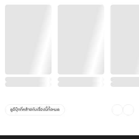
หากอยากหลุดพ้นจากพันธการเพื่อตามหาตัวเอง…
ข้าต้องก้าวสู่เส้นทางบำเพ็ญเพียรเท่านั้น!
ว่าแต่ “พลังยุทธ์คืออะไรอย่างนั้นหรือ?”"
ดูอีบุ๊กที่คล้ายกับเรื่องนี้ทั้งหมด