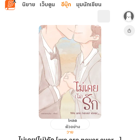
ข้ามไปยังเนื้อหาหลัก
นิยาย
เว็บตูน
อีบุ๊ก
มุมนักเขียน
โหลด
ไม่
ตัวอย่าง
เคย(ไม่)รัก
วาย
[we