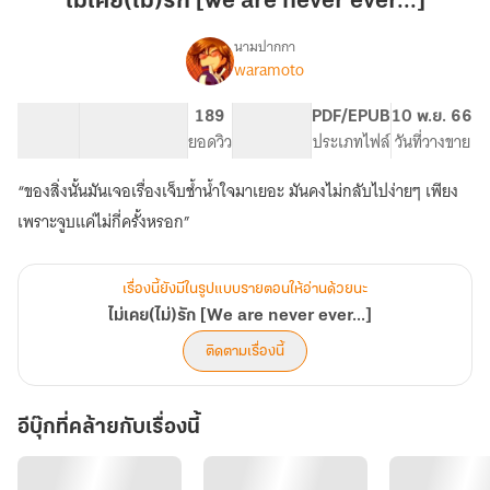
ไม่เคย(ไม่)รัก [we are never ever...]
are
never
นามปากกา
waramoto
เรื่อง
ever...]
ไม่
เคย(ไม่)รัก
98.57K
410
189
PG ทั่วไป
PDF/EPUB
10 พ.ย. 66
[We
จำนวนคำ
จำนวนหน้า (A5)
ยอดวิว
ระดับเนื้อหา
ประเภทไฟล์
วันที่วางขาย
are
never
“ของสิ่งนั้นมันเจอเรื่องเจ็บช้ำน้ำใจมาเยอะ มันคงไม่กลับไปง่ายๆ เพียง
ever...]
เพราะจูบแค่ไม่กี่ครั้งหรอก”
เรื่องนี้ยังมีในรูปแบบรายตอนให้อ่านด้วยนะ
ไม่เคย(ไม่)รัก [We are never ever...]
ติดตามเรื่องนี้
อีบุ๊กที่คล้ายกับเรื่องนี้