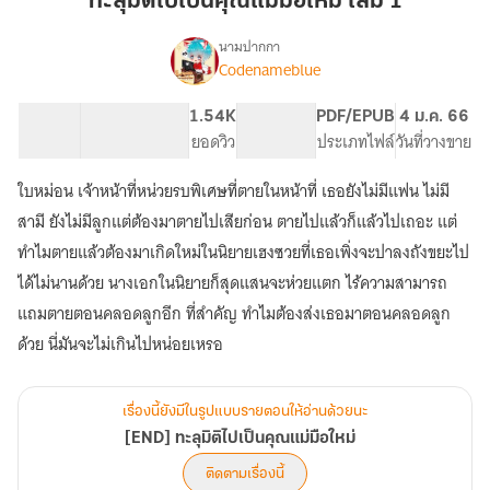
ทะลุมิติไปเป็นคุณแม่มือใหม่ เล่ม 1
เป็น
คุณ
นามปากกา
Codenameblue
[END]
แม่
เรื่อง
ทะลุ
มือ
มิติ
86.06K
312
1.54K
PG ทั่วไป
PDF/EPUB
4 ม.ค. 66
ใหม่
ไป
จำนวนคำ
จำนวนหน้า (A5)
ยอดวิว
ระดับเนื้อหา
ประเภทไฟล์
วันที่วางขาย
เล่ม
เป็น
1
คุณ
ใบหม่อน เจ้าหน้าที่หน่วยรบพิเศษที่ตายในหน้าที่ เธอยังไม่มีแฟน ไม่มี
แม่
สามี ยังไม่มีลูกแต่ต้องมาตายไปเสียก่อน ตายไปแล้วก็แล้วไปเถอะ แต่
มือ
ใหม่
ทำไมตายแล้วต้องมาเกิดใหม่ในนิยายเฮงซวยที่เธอเพิ่งจะปาลงถังขยะไป
ได้ไม่นานด้วย นางเอกในนิยายก็สุดแสนจะห่วยแตก ไร้ความสามารถ
แถมตายตอนคลอดลูกอีก ที่สำคัญ ทำไมต้องส่งเธอมาตอนคลอดลูก
ด้วย นี่มันจะไม่เกินไปหน่อยเหรอ
เรื่องนี้ยังมีในรูปแบบรายตอนให้อ่านด้วยนะ
[END] ทะลุมิติไปเป็นคุณแม่มือใหม่
ติดตามเรื่องนี้