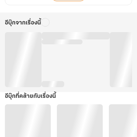
อีบุ๊กจากเรื่องนี้
อีบุ๊กที่คล้ายกับเรื่องนี้