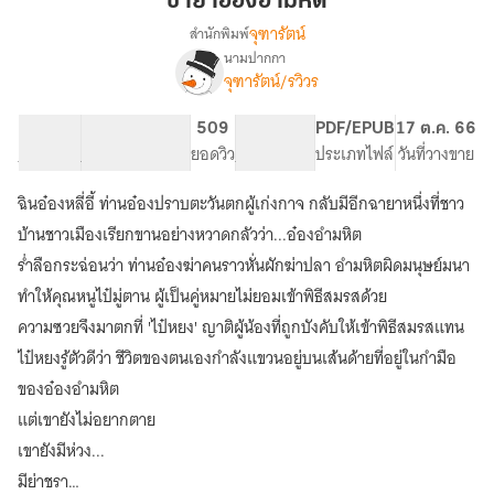
ชายาอ๋องอำมหิต
จุฑารัตน์
สำนักพิมพ์
นามปากกา
เรื่อง
จุฑารัตน์/รวิวร
ชายา
อ๋อง
อำมหิต
78.27K
522
509
PG ทั่วไป
PDF/EPUB
17 ต.ค. 66
จำนวนคำ
จำนวนหน้า (A5)
ยอดวิว
ระดับเนื้อหา
ประเภทไฟล์
วันที่วางขาย
ฉินอ๋องหลี่อี้ ท่านอ๋องปราบตะวันตกผู้เก่งกาจ กลับมีอีกฉายาหนึ่งที่ชาว
บ้านชาวเมืองเรียกขานอย่างหวาดกลัวว่า...อ๋องอำมหิต
ร่ำลือกระฉ่อนว่า ท่านอ๋องฆ่าคนราวหั่นผักฆ่าปลา อำมหิตผิดมนุษย์มนา
ทำให้คุณหนูไป๋มู่ตาน ผู้เป็นคู่หมายไม่ยอมเข้าพิธีสมรสด้วย
ความซวยจึงมาตกที่ 'ไป๋หยง' ญาติผู้น้องที่ถูกบังคับให้เข้าพิธีสมรสแทน
ไป๋หยงรู้ตัวดีว่า ชีวิตของตนเองกำลังแขวนอยู่บนเส้นด้ายที่อยู่ในกำมือ
ของอ๋องอำมหิต
แต่เขายังไม่อยากตาย
เขายังมีห่วง...
มีย่าชรา