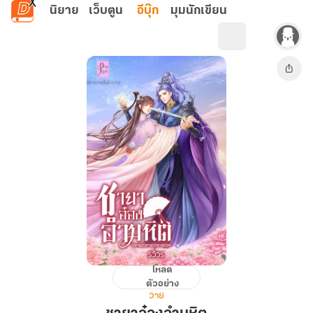
ข้ามไปยังเนื้อหาหลัก
นิยาย
เว็บตูน
อีบุ๊ก
มุมนักเขียน
โหลด
ชายา
ตัวอย่าง
อ๋อง
วาย
อำมหิต