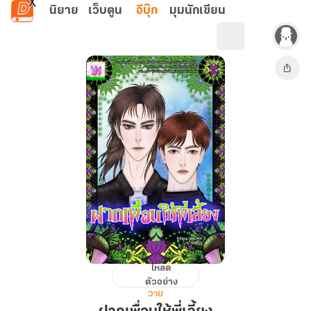
ข้ามไปยังเนื้อหาหลัก
นิยาย
เว็บตูน
อีบุ๊ก
มุมนักเขียน
โหลด
ฝาก
ตัวอย่าง
เพื่อน
วาย
ให้