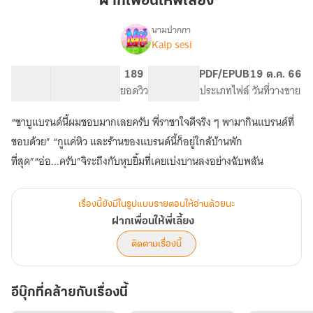
ฝากเพื่อนให้พี่เลี้ยง
พี่
เลี้ยง
นามปากกา
Kalp sesi
เรื่อง
ฝาก
เพื่อน
91.51K
488
189
PG ทั่วไป
PDF/EPUB
19 ต.ค. 66
ให้
จำนวนคำ
จำนวนหน้า (A5)
ยอดวิว
ระดับเนื้อหา
ประเภทไฟล์
วันที่วางขาย
พี่
เลี้ยง
“ชาบูแบรนด์นี้ผมชอบมากเลยครับ พี่ราชาใจดีจริง ๆ พามากินแบรนด์ที่
ชอบด้วย” “กูแค่หิว และร้านของแบรนด์นี้ก็อยู่ใกล้บ้านพัก
ที่สุด”“อ่อ...ครับ”จิระถึงกับหุบยิ้มที่เคยเบ่งบานลงอย่างฉับพลัน
เรื่องนี้ยังมีในรูปแบบรายตอนให้อ่านด้วยนะ
ฝากเพื่อนให้พี่เลี้ยง
ติดตามเรื่องนี้
อีบุ๊กที่คล้ายกับเรื่องนี้