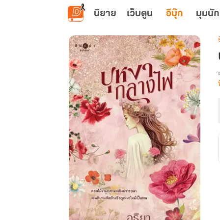
ข้ามไปยังเนื้อหาหลัก
นิยาย
เว็บตูน
อีบุ๊ก
มุมนัก
เ