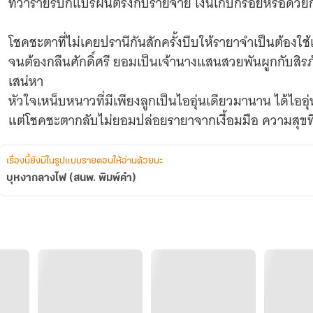
ทว่ารายรับก็แปรผันตรงกับรายจ่าย เงินเก็บก็ร่อยหรอด้
โชคชะตาที่ไม่เคยปรานีกันสักครั้งบีบให้รายาจำเป็นต้องใช
จนต้องกลืนศักดิ์ศรี ยอมเป็นเจ้านางแสนสวยพันผูกกับสิร
เสน่หา
หัวใจเหน็บหนาวที่มีเพียงลูกเป็นไออุ่นเดียวมานาน ได้ไออ
แต่โชคชะตากลับไม่ยอมปล่อยรายาจากเงื้อมมือ ความสุขที่
เธอควรเลือกอย่างไร ทำตามเสียงหัวใจหรือหันหลังให้เขา
เรื่องนี้ยังมีในรูปแบบรายตอนให้อ่านด้วยนะ
บุหงากลางไฟ (สนพ. พิมพ์คำ)