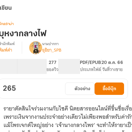
เขียน
รักดราม่า
บุหงากลางไฟ
สำนักพิมพ์
นามปากกา
พิมพ์คำ
อุธิยา_SPB
รื่อง
บุหงา
กลาง
136.73K
480
277
PG ทั่วไป
PDF/EPUB
20 ต.ค. 66
ไฟ
จำนวนคำ
จำนวนหน้า (A5)
ยอดวิว
ระดับเนื้อหา
ประเภทไฟล์
วันที่วางขาย
(สนพ.
พิมพ์
คำ)
265
ตัวอย่าง
ซื้ออีบุ๊ก
รายาตัดสินใจร่วมงานกับไซคี นิตยสารออนไลน์ที่ขึ้นชื่อเรื่
เพราะเงินจากงานประจำอย่างเดียวไม่เพียงพอสำหรับค่ารัก
แม้โพรเจกต์ใหญ่อย่าง ‘เจ้านางกลางไพร’ จะทำให้รายาเป็นที