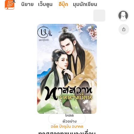
ข้ามไปยังเนื้อหาหลัก
นิยาย
เว็บตูน
อีบุ๊ก
มุมนักเขียน
โหลด
ทาส
ตัวอย่าง
สวาท
อดีต ปัจจุบัน อนาคต
ขุนนาง