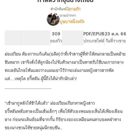
ทาสสวาทขุนนางเถื่อน
เถื่อน
นิยามรัก
สำนักพิมพ์
นามปากกา
เรื่อง
บุษบาหนึ่งหรัด
ทาส
สวาท
ขุนนาง
13.11K
103
309
PG ทั่วไป
PDF/EPUB
23 ต.ค. 66
เถื่อน
จำนวนคำ
จำนวนหน้า (A5)
ยอดวิว
ระดับเนื้อหา
ประเภทไฟล์
วันที่วางขาย
ม่อเยวียน ต้องการแก้แค้น(อดีต)ว่าที่เจ้าสาวผู้ที่ทำให้ตนกลายเป็นหม้าย
ขันหมาก เขาจึงสั่งให้ลูกน้องไปจับตัวนางมาเป็นทาสรับใช้บนเกาะกลาง
ทะเลอันไกลโพ้นและวางแผนเอาไว้ว่าจะเล่นงานหญิงสาวสารพัด
แต่... เหตุใด อวี้หลัน ผู้นี้ถึงได้น่ารักนักเล่า!
____________________
"เข้ามาถูหลังให้ข้าได้แล้ว" ม่อเยวียนเรียกหาหญิงสาว
อวี้หลันหลับตาลงเป็นเส้นเล็กๆ เพื่อให้ตัวเองพอมองเห็นได้เพียงเลือน
ลาง ก่อนจะเดินอ้อมที่ฉากกั้น กิริยาเงอะงะเหมือนคนตาบอดคลำทาง
ของนางชวนให้ชายหนุ่มนึกขบขัน