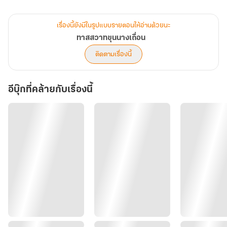
"ดูเอาเถิด... เจ้ากลัวจะต้านทานเสน่ห์ของข้าไม่ไหว ถึงขนาดต้องหลับหู
หลับตา" เขาเอ่ยออกมาอย่างเหลือทน
เรื่องนี้ยังมีในรูปแบบรายตอนให้อ่านด้วยนะ
หญิงสาวรีบลืมตาขึ้นทันที
ทาสสวาทขุนนางเถื่อน
"ข้าทำเช่นนี้ก็เพื่อความสบายใจของท่านต่างหากเล่า"
ติดตามเรื่องนี้
"ถาดเครื่องหอมวางอยู่ตรงนั้น" เขาชี้ไปทางปลายเท้า
"ห๊า!" อวี้หลันอุทานออกมาเสียงดังด้วยความลืมตัว แบบนี้... ตอนที่เดิน
อีบุ๊กที่คล้ายกับเรื่องนี้
กลับมานางก็ต้องเห็นอะไรต่อมิอะไรของเขาน่ะสิ!
"เจ้ามองหาสิ่งใดอีก ถาดเครื่องหอมวางอยู่บนโต๊ะ มองไม่เห็นรึ"