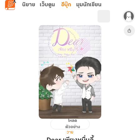
ข้ามไปยังเนื้อหาหลัก
นิยาย
เว็บตูน
อีบุ๊ก
มุมนักเขียน
โหลด
Dear
ตัวอย่าง
เพียง
วาย
หมื่น