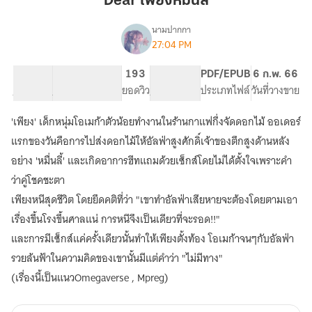
Dear เพียงหมื่นลี้
ลี้
นามปากกา
27:04 PM
[END]
เรื่อง
D
E
98.57K
459
193
PG ทั่วไป
PDF/EPUB
6 ก.พ. 66
A
จำนวนคำ
จำนวนหน้า (A5)
ยอดวิว
ระดับเนื้อหา
ประเภทไฟล์
วันที่วางขาย
R
#เพียง
'เพียง' เด็กหนุ่มโอเมก้าตัวน้อยทำงานในร้านกาแฟกึ่งจัดดอกไม้ ออเดอร์
หมื่น
แรกของวันคือการไปส่งดอกไม้ให้อัลฟ่าสูงศักดิ์เจ้าของตึกสูงด้านหลัง
ลี้
(Omegaverse,Mpreg)
อย่าง 'หมื่นลี้' และเกิดอาการฮีทแถมด้วยเซ็กส์โดยไม่ได้ตั้งใจเพราะคำ
ว่าคู่โชคชะตา
เพียงหนีสุดชีวิต โดยยึดคติที่ว่า "เขาทำอัลฟ่าเสียหายจะต้องโดยตามเอา
เรื่องขึ้นโรงขึ้นศาลแน่ การหนีจึงเป็นเดียวที่จะรอด!!"
และการมีเซ็กส์แค่ครั้งเดียวนั้นทำให้เพียงตั้งท้อง โอเมก้าจนๆกับอัลฟ่า
รวยล้นฟ้าในความคิดของเขานั้นมีแต่คำว่า "ไม่มีทาง"
(เรื่องนี้เป็นแนวOmegaverse , Mpreg)