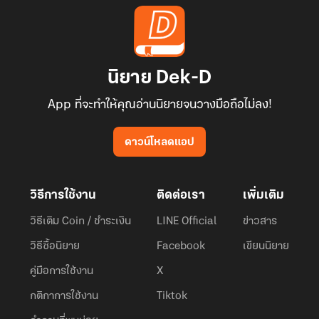
นิยาย Dek-D
App ที่จะทำให้คุณอ่านนิยายจนวางมือถือไม่ลง!
ดาวน์โหลดแอป
วิธีการใช้งาน
ติดต่อเรา
เพิ่มเติม
วิธีเติม Coin / ชำระเงิน
LINE Official
ข่าวสาร
วิธีซื้อนิยาย
Facebook
เขียนนิยาย
คู่มือการใช้งาน
X
กติกาการใช้งาน
Tiktok