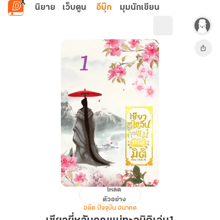
ข้ามไปยังเนื้อหาหลัก
นิยาย
เว็บตูน
อีบุ๊ก
มุมนักเขียน
โหลด
เซียว
ตัวอย่าง
ยี่
อดีต ปัจจุบัน อนาคต
หลัน