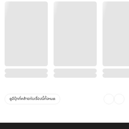
ดูอีบุ๊กที่คล้ายกับเรื่องนี้ทั้งหมด