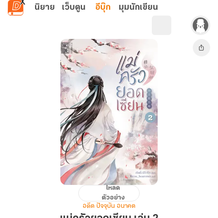
ข้ามไปยังเนื้อหาหลัก
นิยาย
เว็บตูน
อีบุ๊ก
มุมนักเขียน
โหลด
แม่
ตัวอย่าง
ครัว
อดีต ปัจจุบัน อนาคต
ยอด