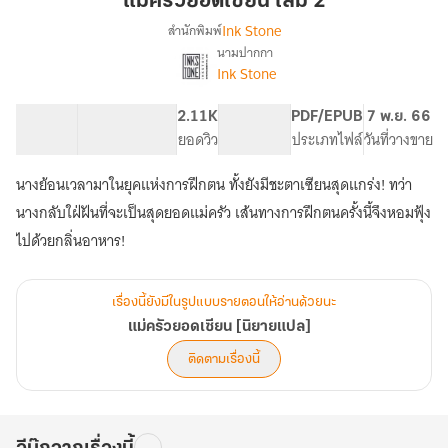
แม่ครัวยอดเซียน เล่ม 2
เซียน
Ink Stone
สำนักพิมพ์
เล่ม
นามปากกา
เรื่อง
2
Ink Stone
แม่
ครัว
ยอด
123.48K
567
2.11K
PG ทั่วไป
PDF/EPUB
7 พ.ย. 66
เซียน
จำนวนคำ
จำนวนหน้า (A5)
ยอดวิว
ระดับเนื้อหา
ประเภทไฟล์
วันที่วางขาย
[นิยาย
แปล]
นางย้อนเวลามาในยุคแห่งการฝึกตน ทั้งยังมีชะตาเซียนสุดแกร่ง! ทว่า
นางกลับใฝ่ฝันที่จะเป็นสุดยอดแม่ครัว เส้นทางการฝึกตนครั้งนี้จึงหอมฟุ้ง
ไปด้วยกลิ่นอาหาร!
เรื่องนี้ยังมีในรูปแบบรายตอนให้อ่านด้วยนะ
แม่ครัวยอดเซียน [นิยายแปล]
ติดตามเรื่องนี้