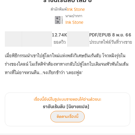
ราชันเร้นลับ เล่ม 8
เล่ม
Ink Stone
สำนักพิมพ์
8
นามปากกา
เรื่อง
Ink Stone
ราชัน
เร้น
ลับ
116.8K
640
12.74K
PG ทั่วไป
PDF/EPUB
8 พ.ย. 66
[นิยาย
จำนวนคำ
จำนวนหน้า (A5)
ยอดวิว
ระดับเนื้อหา
ประเภทไฟล์
วันที่วางขาย
แปล]
เมื่อพิธีกรรมนำเขาไปสู่โลกใหม่แห่งพลังวิเศษอันเร้นลับ โจวหมิงรุ่ยใน
ร่างของไคลน์ โมเร็ตติจำต้องหาทางกลับไปสู่โลกใบเดิมจนพัวพันในเส้น
ทางที่ไม่อาจหวนคืน...จงเรียกข้าว่า 'เดอะฟูล'
เรื่องนี้ยังมีในรูปแบบรายตอนให้อ่านด้วยนะ
ราชันเร้นลับ [นิยายแปล]
ติดตามเรื่องนี้