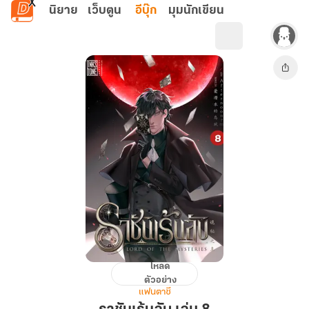
ข้ามไปยังเนื้อหาหลัก
นิยาย
เว็บตูน
อีบุ๊ก
มุมนักเขียน
โหลด
ราชัน
ตัวอย่าง
เร้น
แฟนตาซี
ลับ