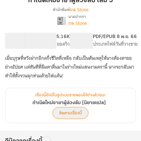
กำเนิดใหม่ชายาผู้ล่วงลับ เล่ม 5
ผู้
Ink Stone
สำนักพิมพ์
ล่วง
นามปากกา
เรื่อง
ลับ
Ink Stone
กำเนิด
เล่ม
ใหม่
5
ชายา
104.44K
495
5.16K
PG ทั่วไป
PDF/EPUB
8 พ.ย. 66
ผู้
จำนวนคำ
จำนวนหน้า (A5)
ยอดวิว
ระดับเนื้อหา
ประเภทไฟล์
วันที่วางขาย
ล่วง
ลับ
เมื่อบุรุษที่หวังฝากอีกครึ่งชีวิตที่เหลือ กลับเป็นต้นเหตุให้นางต้องตายอ
[นิยาย
ย่างอัปยศ แต่ทันทีที่ลืมตาตื่นมาในร่างใหม่แสนงามครานี้ นางจะกลับมา
แปล]
ทำให้ทั้งจวนลุกท่วมด้วยไฟแค้น!
เรื่องนี้ยังมีในรูปแบบรายตอนให้อ่านด้วยนะ
กำเนิดใหม่ชายาผู้ล่วงลับ [นิยายแปล]
ติดตามเรื่องนี้