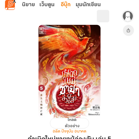
ข้ามไปยังเนื้อหาหลัก
นิยาย
เว็บตูน
อีบุ๊ก
มุมนักเขียน
โหลด
กำเนิด
ตัวอย่าง
ใหม่
อดีต ปัจจุบัน อนาคต
ชายา