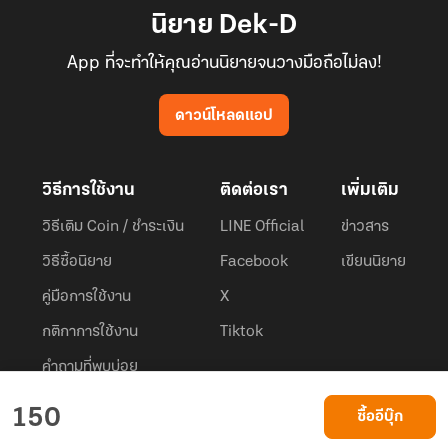
นิยาย Dek-D
App ที่จะทำให้คุณอ่านนิยายจนวางมือถือไม่ลง!
ดาวน์โหลดแอป
วิธีการใช้งาน
ติดต่อเรา
เพิ่มเติม
วิธีเติม Coin / ชำระเงิน
LINE Official
ข่าวสาร
วิธีซื้อนิยาย
Facebook
เขียนนิยาย
คู่มือการใช้งาน
X
กติกาการใช้งาน
Tiktok
คำถามที่พบบ่อย
Dek-D.com ใช้คุกกี้เพื่อพัฒนาประสบการณ์ของ ผู้ใช้ให้ดียิ่งขึ้น
150
ซื้ออีบุ๊ก
ยอมรับ
เรียนรู้เพิ่มเติมที่นี่
© 2026
Dek-D Interactive Co.,Ltd.
All rights reserved. |
Privacy Policy