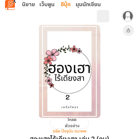
ข้ามไปยังเนื้อหาหลัก
นิยาย
เว็บตูน
อีบุ๊ก
มุมนักเขียน
โหลด
ฮองเฮา
ตัวอย่าง
ไร้
อดีต ปัจจุบัน อนาคต
เดียง