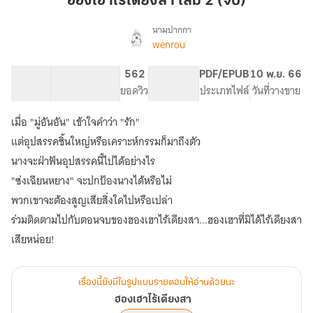
ฮองเฮาไร้เดียงสา เล่ม 2 (จบ)
สา
เล่ม
นามปากกา
wenrou
เรื่อง
2
ฮองเฮา
(จบ)
ไร้
60.03K
215
562
PG ทั่วไป
PDF/EPUB
10 พ.ย. 66
เดียง
จำนวนคำ
จำนวนหน้า (A5)
ยอดวิว
ระดับเนื้อหา
ประเภทไฟล์
วันที่วางขาย
สา
เมื่อ "มู่อันอัน" เข้าใจคำว่า "รัก"
แต่อุปสรรคชิ้นใหญ่หรือเคราะห์กรรมก็มาถึงตัว
นางจะฝ่าฟันอุปสรรคนี้ไปได้อย่างไร
"ซ่งเฉียนหยาง" จะปกป้องนางได้หรือไม่
พวกเขาจะต้องสูญเสียสิ่งใดไปหรือเปล่า
ร่วมติดตามไปกับตอนจบของฮองเฮาไร้เดียงสา...ฮองเฮาที่มิได้ไร้เดียงสา
เสียหน่อย!
เรื่องนี้ยังมีในรูปแบบรายตอนให้อ่านด้วยนะ
ฮองเฮาไร้เดียงสา