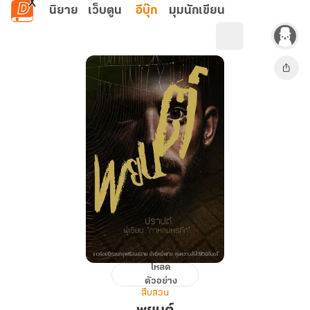
ข้ามไปยังเนื้อหาหลัก
นิยาย
เว็บตูน
อีบุ๊ก
มุมนักเขียน
โหลด
พยนต์
ตัวอย่าง
สืบสวน