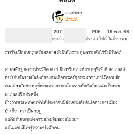
พยนต์
นามปากกา
ปราปต์
เรื่อง
พยนต์
67.96K
250
207
PG ทั่วไป
PDF
19 พ.ย. 66
จำนวนคำ
จำนวนหน้า (A5)
ยอดวิว
ระดับเนื้อหา
ประเภทไฟล์
วันที่วางขาย
ราวร้อยปีก่อนกรุงศรีล่มสลาย ยังมีหนึ่งชาย กุมความลับไว้ชั่วนิรันดร์
ตามหลักฐานทางประวัติศาสตร์ มีการวิเคราะห์สาเหตุที่เจ้าฟ้านารายณ์
ทรงโค่นล้มราชบัลลังก์ของสมเด็จพระศรีสุธรรมราชาเอาไว้หลายข้อ
เช่นเดียวกับสาเหตุที่พระเพราชาทรงโค่นราชบัลลังก์ของสมเด็จพระ
นารายณ์อีกต่อหนึ่ง
บ้างว่าพระเพททรงทำให้ประชาชนมีส่วนร่วมตัดสินใจทางการเมือง
บ้างก็ว่า ทรงเป็นกบฏ
แลคือต้นเหตุแห่งความย่อยยับของอโยธยา
แต่ไม่เคยมีใครรู้ความจริงสักคน