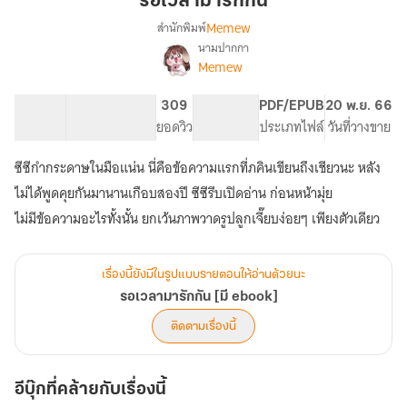
รอเวลามารักกัน
รัก
Memew
สำนักพิมพ์
กัน
นามปากกา
เรื่อง
Memew
รอ
เวลา
มา
53.2K
209
309
PG ทั่วไป
PDF/EPUB
20 พ.ย. 66
รัก
จำนวนคำ
จำนวนหน้า (A5)
ยอดวิว
ระดับเนื้อหา
ประเภทไฟล์
วันที่วางขาย
กัน
[มี
ซีซีกำกระดาษในมือแน่น นี่คือข้อความแรกที่ภคินเขียนถึงเชียวนะ หลัง
ebook]
ไม่ได้พูดคุยกันมานานเกือบสองปี ซีซีรีบเปิดอ่าน ก่อนหน้ามุ่ย
ไม่มีข้อความอะไรทั้งนั้น ยกเว้นภาพวาดรูปลูกเจี๊ยบง่อยๆ เพียงตัวเดียว
เรื่องนี้ยังมีในรูปแบบรายตอนให้อ่านด้วยนะ
รอเวลามารักกัน [มี ebook]
ติดตามเรื่องนี้
อีบุ๊กที่คล้ายกับเรื่องนี้