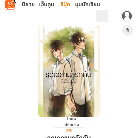
ข้ามไปยังเนื้อหาหลัก
นิยาย
เว็บตูน
อีบุ๊ก
มุมนักเขียน
โหลด
รอ
ตัวอย่าง
เวลา
วาย
มา