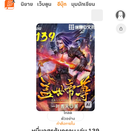
ข้ามไปยังเนื้อหาหลัก
นิยาย
เว็บตูน
อีบุ๊ก
มุมนักเขียน
โหลด
หมื่น
ตัวอย่าง
อสูร
กำลังภายใน
ก้ม