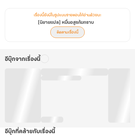
แต่ด้วยเหตุไม่คาดคิดเต้าหลิงได้ดื่มโลหิตอสูรลงไป ทำให้เขาซึ่งใครต่างก็
รู้จักในฐานะเทพแห่งการนอน
เรื่องนี้ยังมีในรูปแบบรายตอนให้อ่านด้วยนะ
[นิยายแปล] หมื่นอสูรก้มกราบ
และต่างดูถูกพลังอันต้อยต่ำของเขากลายมาเป็นบุคคลที่ทุกคนต้องตก
ติดตามเรื่องนี้
ตะลึง"
อีบุ๊กจากเรื่องนี้
อีบุ๊กที่คล้ายกับเรื่องนี้