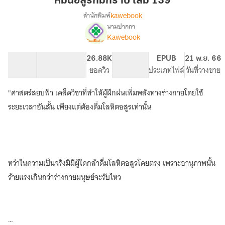
หมื่นอสูรก้มกราบ เล่ม 139
กราบ
kawebook
สำนักพิมพ์
เล่ม
นามปากกา
[นิยาย
เรื่อง
139
Kawebook
แปล]
หมื่น
46.15K
359
26.88K
PG ทั่วไป
EPUB
21 พ.ย. 66
อสูร
จำนวนคำ
จำนวนหน้า (A5)
ยอดวิว
ระดับเนื้อหา
ประเภทไฟล์
วันที่วางขาย
ก้ม
กราบ
"ศาสตร์สยบฟ้า เคล็ดวิชาที่ทำให้ผู้ฝึกฝนเพิ่มพลังทางร่างกายโดยใช้
ระยะเวลาอันสั้น เพียงแต่ต้องดื่มโลหิตอสูรเท่านั้น
ทว่าในความเป็นจริงมิมีผู้ใดกล้าดื่มโลหิตอสูรโดยตรง เพราะอานุภาพนั้น
ร้ายแรงเกินกว่าร่างกายมนุษย์จะรับไหว