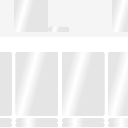
ยุคสมัยกำลังเกิดการปฏิวัติครั้งใหญ่
เธอเองก็ไม่ใช่ยอดคนผู้ถูกลิขิตมาให้เปล่งประกายแสง แ
อนาคตมากกว่าคนอื่น
เธอจะไขว่คว้าความสำเร็จที่ยิ่งใหญ่กว่าชาติก่อน!
เธอไม่ได้มาเพื่อเป็นผู้พ่ายแพ้!!"