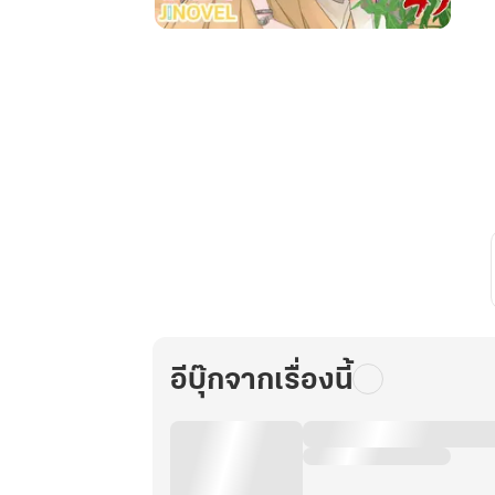
เกิด
ใหม่
ชาติ
นี้
ขอ
เป็น
เศรษฐีนี
ใน
ยุค
80
เล่ม
47
อีบุ๊กจากเรื่องนี้