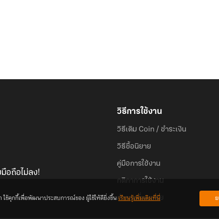
วิธีการใช้งาน
วิธีเติม Coin / ชำระเงิน
วิธีซื้อนิยาย
คู่มือการใช้งาน
มือถือไม่ลง!
กติกาการใช้งาน
้คุกกี้เพื่อพัฒนาประสบการณ์ของ ผู้ใช้ให้ดียิ่งขึ้น
เรียนรู้เพิ่มเติมที่นี่
ย
คำถามที่พบบ่อย