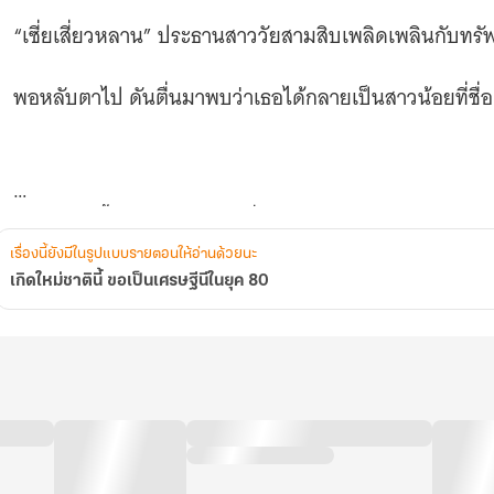
“เซี่ยเสี่ยวหลาน” ประธานสาววัยสามสิบเพลิดเพลินกับทรัพย
พอหลับตาไป ดันตื่นมาพบว่าเธอได้กลายเป็นสาวน้อยที่ชื่อแ
เธอในร่างนี้ นอกจากใบหน้าที่สวยเย้ายวนแล้ว
เรื่องนี้ยังมีในรูปแบบรายตอนให้อ่านด้วยนะ
ก็ไม่มีอะไรเทียบกับหงส์ฟ้าทองอย่าง “เซี่ยจื่ออวี้” พี่สา
เกิดใหม่ชาตินี้ ขอเป็นเศรษฐีนีในยุค 80
เมื่อถูกคนรักหักหลัง ชาวบ้านปรักปรำอย่างอยุติธรรม ครอ
“เซี่ยเสี่ยวหลาน” คนเก่าอับจนหนทาง ถึงขนาดยอมเอาห
กล่าวหา!