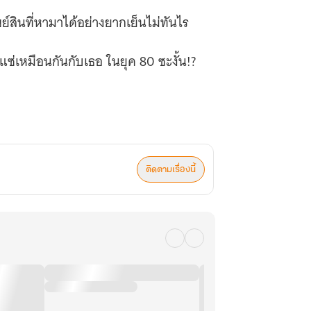
์สินที่หามาได้อย่างยากเย็นไม่ทันไร
ซ่เหมือนกันกับเธอ ในยุค 80 ซะงั้น!?
ติดตามเรื่องนี้
วของเธอได้แม้แต่ปลายขน!
บครัวเพิกเฉยไม่เหลียวแลช่วยเหลือ
ัวโขกกำแพงตายแต่ไม่ขอยอมรับข้อ