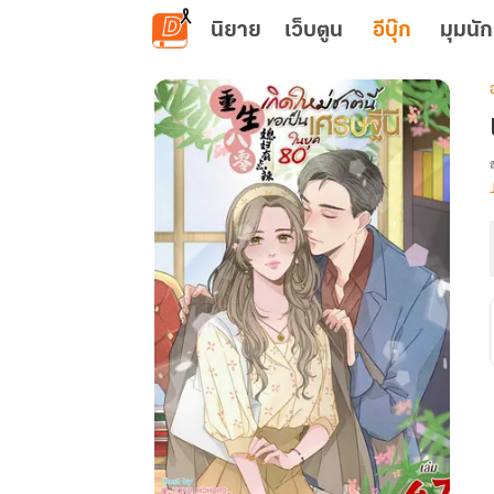
ข้ามไปยังเนื้อหาหลัก
นิยาย
เว็บตูน
อีบุ๊ก
มุมนัก
เ
น