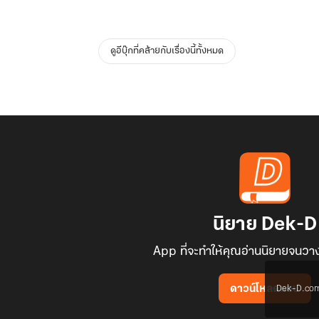
ดูอีบุ๊กที่คล้ายกับเรื่องนี้ทั้งหมด
นิยาย Dek-D
App ที่จะทำให้คุณอ่านนิยายจนวาง
Dek-D.com ใช
ดาวน์โหลดแอป