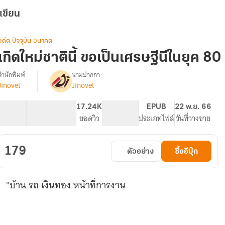
เขียน
อดีต ปัจจุบัน อนาคต
เกิดใหม่ชาตินี้ ขอเป็นเศรษฐีนีในยุค 80
สำนักพิมพ์
นามปากกา
Jinovel
Jinovel
รื่อง
เกิด
ใหม่
51.02K
370
17.24K
PG ทั่วไป
EPUB
22 พ.ย. 66
ชาติ
จำนวนคำ
จำนวนหน้า (A5)
ยอดวิว
ระดับเนื้อหา
ประเภทไฟล์
วันที่วางขาย
ี้
ขอ
เป็น
179
ตัวอย่าง
ซื้ออีบุ๊ก
เศรษฐีนี
ใน
ยุค
"บ้าน รถ เงินทอง หน้าที่การงาน
80