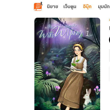
ข้ามไปยังเนื้อหาหลัก
นิยาย
เว็บตูน
อีบุ๊ก
มุมนัก
เ
น