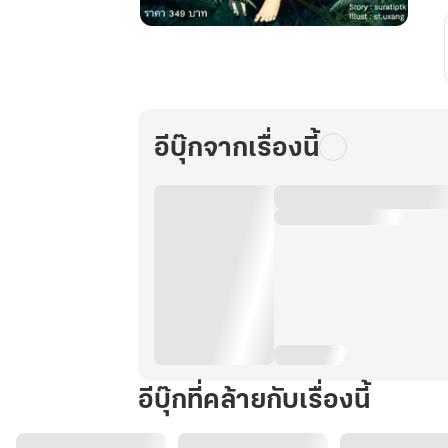
เพื่อน
นางเอก
คน
นี้
มี
อีบุ๊กจากเรื่องนี้
พลัง
พฤกษา
เล่ม
1
(มี
ทั้งหมด
4
เล่ม)
อีบุ๊กที่คล้ายกับเรื่องนี้