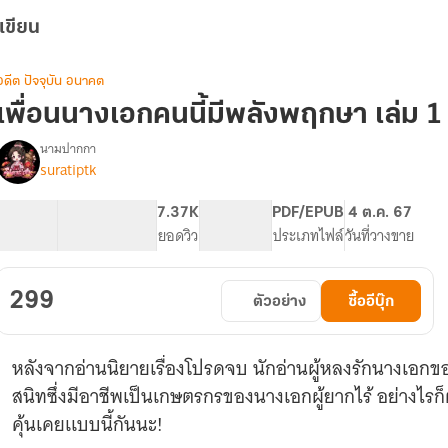
เขียน
อดีต ปัจจุบัน อนาคต
เพื่อนนางเอกคนนี้มีพลังพฤกษา เล่ม 1 (
นามปากกา
suratiptk
รื่อง
เพื่อน
นางเอก
516.78K
2.23K
7.37K
PG ทั่วไป
PDF/EPUB
4 ต.ค. 67
คน
จำนวนคำ
จำนวนหน้า (A5)
ยอดวิว
ระดับเนื้อหา
ประเภทไฟล์
วันที่วางขาย
ี้
มี
พลัง
299
ตัวอย่าง
ซื้ออีบุ๊ก
พฤกษา
(จบ
แล้ว)
หลังจากอ่านนิยายเรื่องโปรดจบ นักอ่านผู้หลงรักนางเอกของ
(ติด
เหรียญ
สนิทซึ่งมีอาชีพเป็นเกษตรกรของนางเอกผู้ยากไร้ อย่างไรก
7
คุ้นเคยเเบบนี้กันนะ!
ม.ค.
68)