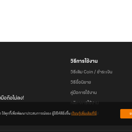
วิธีการใช้งาน
วิธีเติม Coin / ชำระเงิน
วิธีซื้อนิยาย
คู่มือการใช้งาน
มือถือไม่ลง!
กติกาการใช้งาน
้คุกกี้เพื่อพัฒนาประสบการณ์ของ ผู้ใช้ให้ดียิ่งขึ้น
เรียนรู้เพิ่มเติมที่นี่
ย
คำถามที่พบบ่อย