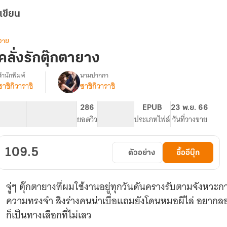
เขียน
วาย
คลั่งรักตุ๊กตายาง
สำนักพิมพ์
นามปากกา
ซาชิกิวาราชิ
ซาชิกิวาราชิ
รื่อง
คลั่ง
รัก
44.34K
309
286
PG ทั่วไป
EPUB
23 พ.ย. 66
ตุ๊กตา
จำนวนคำ
จำนวนหน้า (A5)
ยอดวิว
ระดับเนื้อหา
ประเภทไฟล์
วันที่วางขาย
ยาง
109.5
ตัวอย่าง
ซื้ออีบุ๊ก
จู่ๆ ตุ๊กตายางที่ผมใช้งานอยู่ทุกวันดันครางรับตามจังหวะก
ความทรงจำ สิงร่างคนน่าเบื่อแถมยังโดนหมอผีไล่ อยากลองส
ก็เป็นทางเลือกที่ไม่เลว