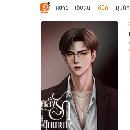
ข้ามไปยังเนื้อหาหลัก
นิยาย
เว็บตูน
อีบุ๊ก
มุมนัก
เ