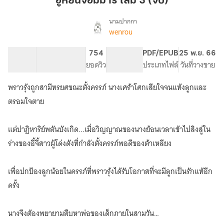
ฮูหยินจอมมาร เล่ม 3 (จบ)
มาร
เล่ม
นามปากกา
wenrou
เรื่อง
3
ฮู
(จบ)
หยิน
39.37K
139
754
PG ทั่วไป
PDF/EPUB
25 พ.ย. 66
จอม
จำนวนคำ
จำนวนหน้า (A5)
ยอดวิว
ระดับเนื้อหา
ประเภทไฟล์
วันที่วางขาย
มาร
พราวรุ้งถูกสามีทรยศขณะตั้งครรภ์ นางเศร้าโศกเสียใจจนแท้งลูกและ
ตรอมใจตาย
แต่ปาฏิหาริย์พลันบังเกิด...เมื่อวิญญาณของนางย้อนเวลาเข้าไปสิงสู่ใน
ร่างของอี้จี้สาวผู้โด่งดังที่กำลังตั้งครรภ์พอดีของต้าเหลียง
เพื่อปกป้องลูกน้อยในครรภ์ที่พราวรุ้งได้รับโอกาสที่จะมีลูกเป็นรักแท้อีก
ครั้ง
นางจึงต้องพยายามสืบหาพ่อของเด็กภายในสามวัน