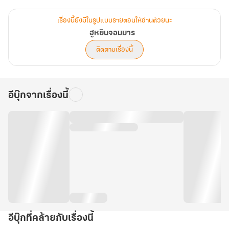
หาไม่...แม่เล้าจะให้เหล่าแมงดาข่มขืนนางจนแท้งลูกแล้วต้องกลายเป็น
เรื่องนี้ยังมีในรูปแบบรายตอนให้อ่านด้วยนะ
คณิกาขายตัว
ฮูหยินจอมมาร
ติดตามเรื่องนี้
คาดไม่ถึง...พ่อของเด็กในครรภ์จะเป็นถึงหัวหน้าพรรคกระดูกขาว
ที่มีความเป็นมาเป็นไปลึกลับ!
อีบุ๊กจากเรื่องนี้
อีบุ๊กที่คล้ายกับเรื่องนี้