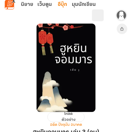
ข้ามไปยังเนื้อหาหลัก
นิยาย
เว็บตูน
อีบุ๊ก
มุมนักเขียน
โหลด
ฮู
ตัวอย่าง
หยิน
อดีต ปัจจุบัน อนาคต
จอม