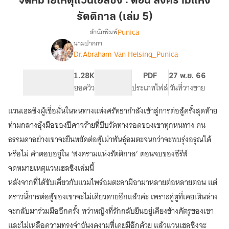
จดหมายเหตุแวนเฮลซิง : ตอน สงครามแห่ง
ซิง
รัตติกาล (เล่ม 5)
:
Punica
สำนักพิมพ์
ตอน
นามปากกา
สงคราม
เรื่อง
Dr.Abraham Van Helsing_Punica
จดหมายเหตุ
แห่ง
แวน
รัตติกาล
เฮล
194
1.28K
PG ทั่วไป
PDF
27 พ.ย. 66
(เล่ม
ซิง
จำนวนหน้า (A5)
ยอดวิว
ระดับเนื้อหา
ประเภทไฟล์
วันที่วางขาย
5)
แวนเฮลซิงผู้เชื่อมั่นในหนทางแห่งศรัทธากำลังเข้าสู่การต่อสู้ครั้งสุดท้าย
ท่ามกลางอุ้งมือของปีศาจร้ายที่บีบรัดทางรอดของเขาทุกหนทาง คน
ธรรมดาอย่างเขาจะยืนหยัดต่อสู้เผ่าพันธุ์อมตะจนกว่าจะพบรุ่งอรุณได้
หรือไม่ คำตอบอยู่ใน ‘สงครามแห่งรัตติกาล’ ตอนจบของซีรีส์
จดหมายเหตุแวนเฮลซิงเล่มนี้
หลังจากที่ได้ขับเคี่ยวกับแวมไพร์อมตะลามีอามาหลายต่อหลายตอน แต่
คราวนี้การต่อสู้ของเขาจะไม่เดียวดายอีกแล้วค่ะ เพราะคู่หูที่เคยเหินห่าง
จะกลับมาร่วมมืออีกครั้ง ทว่าหญิงที่รักกลับยืนอยู่เคียงข้างศัตรูของเขา
และไม่เหลือความทรงจำอันงดงามที่เคยมีอีกด้วย แล้วแวนเฮลซิงจะ