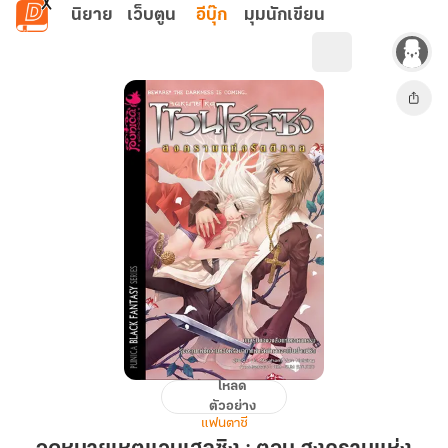
ข้ามไปยังเนื้อหาหลัก
นิยาย
เว็บตูน
อีบุ๊ก
มุมนักเขียน
โหลด
จดหมายเหตุ
ตัวอย่าง
แวน
แฟนตาซี
เฮล