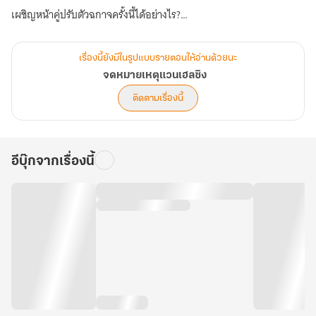
เผชิญหน้าคู่ปรับตัวฉกาจครั้งนี้ได้อย่างไร?
นอกจากช่วยเหลือเพื่อนและคนรักแล้ว แวนเฮลซิงต้องทำงานแข่งกับ
เวลาเพื่อไม่ให้ปีศาจร้ายล่อลวงชาวพระนครโดยใช้กลัวในจิตใจพวกเขา
เรื่องนี้ยังมีในรูปแบบรายตอนให้อ่านด้วยนะ
เป็นเครื่องมืออีกด้วย ดังนั้นภารกิจครั้งนี้ของแวนเฮลซิงจึงเดิมพันไว้ด้วย
จดหมายเหตุแวนเฮลซิง
ชีวิตเลยทีเดียว
ติดตามเรื่องนี้
บทสรุปของสงครามระหว่างคุณหมอผู้มีหัวใจแห่งศรัทธาและปีศาจแห่ง
อีบุ๊กจากเรื่องนี้