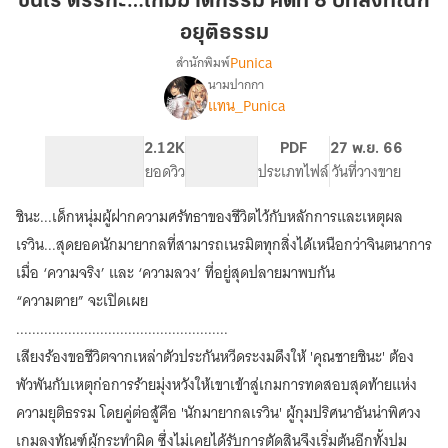
ชินเร ตรรกะ…เกมฆาตกรรม คดีที่ 8 บทลงทัณฑ์
เกม
อยุติธรรม
ฆาตกรรม
Punica
สำนักพิมพ์
คดี
นามปากกา
ที่
เรื่อง
แทน_Punica
ชิน
8
เร
บท
ตรรกะ…
250
2.12K
PG ทั่วไป
PDF
27 พ.ย. 66
ลง
เกม
จำนวนหน้า (A5)
ยอดวิว
ระดับเนื้อหา
ประเภทไฟล์
วันที่วางขาย
ทัณฑ์
ฆาตกรรม
อ
ชินะ...เด็กหนุ่มผู้ฝากความศรัทธาของชีวิตไว้กับหลักการและเหตุผล
ยุติธรรม
เรวิน...สุดยอดนักมายากลที่สามารถเนรมิตทุกสิ่งได้เหนือกว่าจินตนาการ
เมื่อ ‘ความจริง’ และ ‘ความลวง’ ที่อยู่สุดปลายมาพบกัน
“ความตาย” จะเปิดเผย
.....................................................
เสียงร้องขอชีวิตจากเหล่าตัวประกันหวีดระงมดึงให้ 'คุณชายชินะ' ต้อง
พัวพันกับเหตุก่อการร้ายมุ่งหวังให้เขาเข้าสู่เกมการทดสอบสุดท้ายแห่ง
ความยุติธรรม โดยคู่ต่อสู้คือ 'นักมายากลเรวิน' ผู้กุมปริศนาอันน่าพิศวง
เกมลงทัณฑ์ผู้กระทำผิด ซึ่งไม่เคยได้รับการตัดสินจึงเริ่มต้นอีกทั้งปม