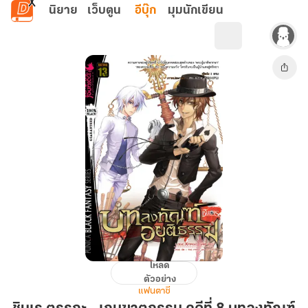
ข้ามไปยังเนื้อหาหลัก
นิยาย
เว็บตูน
อีบุ๊ก
มุมนักเขียน
โหลด
ชิน
ตัวอย่าง
เร
แฟนตาซี
ตรรกะ…