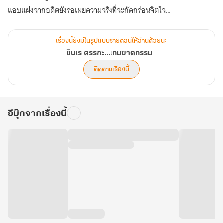
แอบแฝงจากอดีตยังรอเผยความจริงที่จะกัดกร่อนจิตใจ
ความลับซึ่งอาจหัก 'ความเชื่อมั่น' ให้แตกสลายจนไร้จุดยืน
'ตรรกะ' กับ 'ความลวง' สิ่งใดจะกลายเป็นบทสรุปแห่ง 'ความหวัง'‘บทลง
เรื่องนี้ยังมีในรูปแบบรายตอนให้อ่านด้วยนะ
ทัณฑ์อยุติธรรม’
ชินเร ตรรกะ…เกมฆาตกรรม
ติดตามเรื่องนี้
อีบุ๊กจากเรื่องนี้