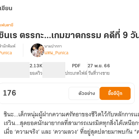
เขียน
แฟนตาซี
ชินเร ตรรกะ…เกมฆาตกรรม คดีที่ 9 ว
สำนักพิมพ์
นามปากกา
Punica
แทน_Punica
รื่อง
ชิน
เร
282
2.13K
PG ทั่วไป
PDF
27 พ.ย. 66
ตรรกะ…
จำนวนหน้า (A5)
ยอดวิว
ระดับเนื้อหา
ประเภทไฟล์
วันที่วางขาย
เกม
ฆาตกรรม
176
ตัวอย่าง
ซื้ออีบุ๊ก
ชินะ...เด็กหนุ่มผู้ฝากความศรัทธาของชีวิตไว้กับหลักการ
เรวิน...สุดยอดนักมายากลที่สามารถเนรมิตทุกสิ่งได้เหนือ
เมื่อ ‘ความจริง’ และ ‘ความลวง’ ที่อยู่สุดปลายมาพบกัน