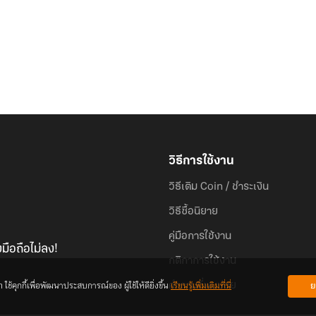
วิธีการใช้งาน
วิธีเติม Coin / ชำระเงิน
วิธีซื้อนิยาย
คู่มือการใช้งาน
มือถือไม่ลง!
กติกาการใช้งาน
้คุกกี้เพื่อพัฒนาประสบการณ์ของ ผู้ใช้ให้ดียิ่งขึ้น
เรียนรู้เพิ่มเติมที่นี่
ย
คำถามที่พบบ่อย