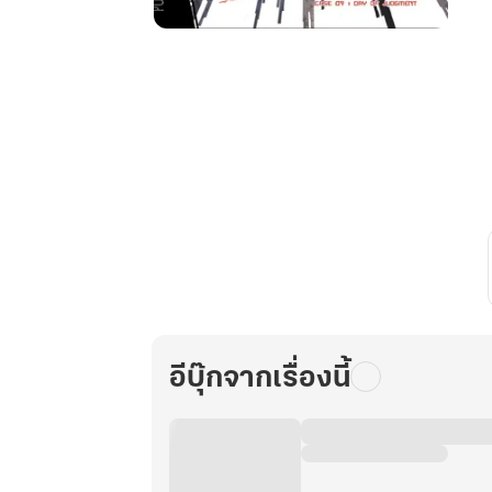
ชิน
เร
ตรรกะ…
เกม
ฆาตกรรม
คดี
ที่
9
วัน
แห่ง
การ
พิพากษา
อีบุ๊กจากเรื่องนี้