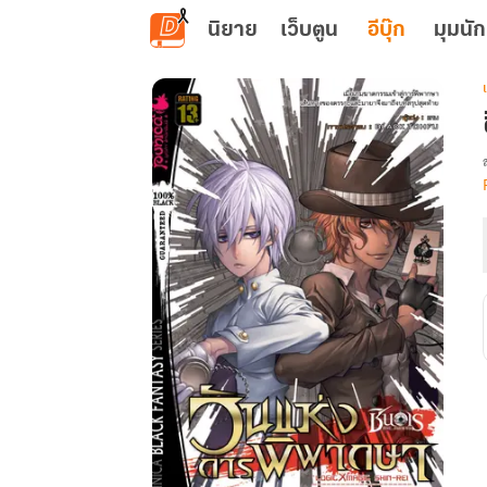
ข้ามไปยังเนื้อหาหลัก
นิยาย
เว็บตูน
อีบุ๊ก
มุมนัก
เ