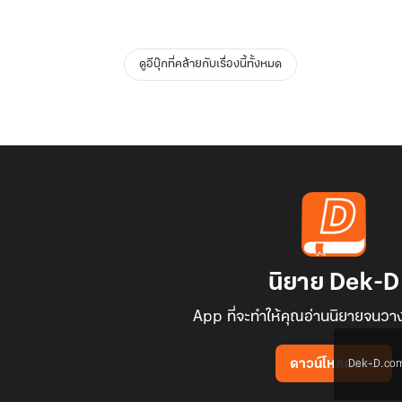
ดูอีบุ๊กที่คล้ายกับเรื่องนี้ทั้งหมด
นิยาย Dek-D
App ที่จะทำให้คุณอ่านนิยายจนวาง
Dek-D.com ใช
ดาวน์โหลดแอป