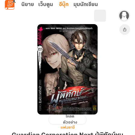
ข้ามไปยังเนื้อหาหลัก
นิยาย
เว็บตูน
อีบุ๊ก
มุมนักเขียน
โหลด
Guardian
ตัวอย่าง
Corporation
แฟนตาซี
Next