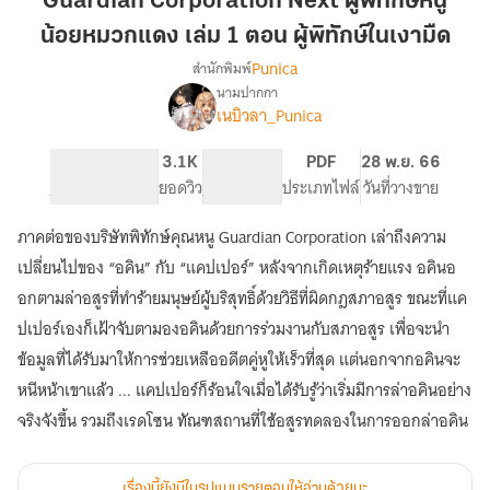
Guardian Corporation Next ผู้พิทักษ์หนู
ผู้
น้อยหมวกแดง เล่ม 1 ตอน ผู้พิทักษ์ในเงามืด
พิทักษ์
Punica
สำนักพิมพ์
หนู
นามปากกา
น้อยห
เรื่อง
เนบิวลา_Punica
บริษัท
มวก
พิทักษ์
แดง
คุณ
234
3.1K
PG ทั่วไป
PDF
28 พ.ย. 66
เล่ม
หนู
จำนวนหน้า (A5)
ยอดวิว
ระดับเนื้อหา
ประเภทไฟล์
วันที่วางขาย
1
Guardian
ตอน
Corporation
ภาคต่อของบริษัทพิทักษ์คุณหนู Guardian Corporation เล่าถึงความ
ผู้
เปลี่ยนไปของ “อคิน” กับ “แคปเปอร์” หลังจากเกิดเหตุร้ายแรง อคินอ
พิทักษ์
อกตามล่าอสูรที่ทำร้ายมนุษย์ผู้บริสุทธิ์ด้วยวิธีที่ผิดกฎสภาอสูร ขณะที่แค
ใน
ปเปอร์เองก็เฝ้าจับตามองอคินด้วยการร่วมงานกับสภาอสูร เพื่อจะนำ
เงามืด
ข้อมูลที่ได้รับมาให้การช่วยเหลืออดีตคู่หูให้เร็วที่สุด แต่นอกจากอคินจะ
หนีหน้าเขาแล้ว ... แคปเปอร์ก็ร้อนใจเมื่อได้รับรู้ว่าเริ่มมีการล่าอคินอย่าง
จริงจังขึ้น รวมถึงเรดโซน ทัณฑสถานที่ใช้อสูรทดลองในการออกล่าอคิน
เรื่องนี้ยังมีในรูปแบบรายตอนให้อ่านด้วยนะ