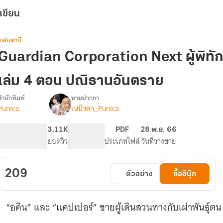
เขียน
แฟนตาซี
Guardian Corporation Next ผู้พิทั
เล่ม 4 ตอน ปณิธานอันตราย
สำนักพิมพ์
นามปากกา
Punica
เนบิวลา_Punica
รื่อง
บริษัท
พิทักษ์
306
3.11K
PG ทั่วไป
PDF
28 พ.ย. 66
คุณ
จำนวนหน้า (A5)
ยอดวิว
ระดับเนื้อหา
ประเภทไฟล์
วันที่วางขาย
หนู
Guardian
Corporation
209
ตัวอย่าง
ซื้ออีบุ๊ก
“อคิน” และ “แคปเปอร์” ชายผู้เดินสวนทางกับเผ่าพันธุ์ต
.....................................................