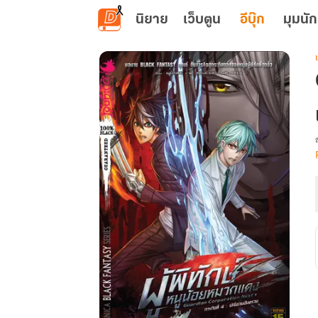
ข้ามไปยังเนื้อหาหลัก
นิยาย
เว็บตูน
อีบุ๊ก
มุมนัก
เ