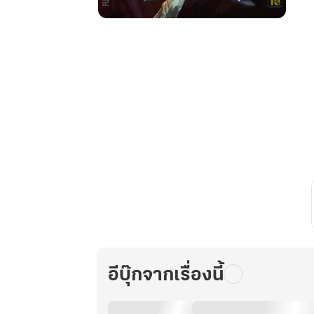
Guardian
Corporation
Next
ผู้
พิทักษ์
หนู
น้อยห
มวก
แดง
เล่ม
4
ตอน
ปณิธาน
อันตราย
อีบุ๊กจากเรื่องนี้