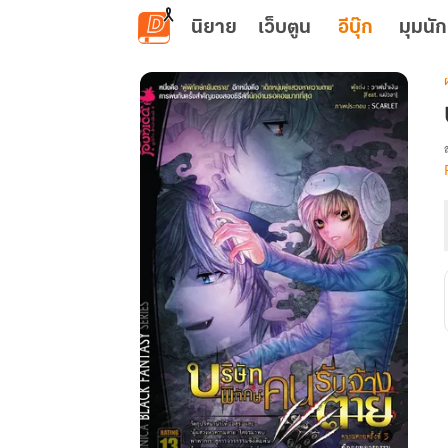
ข้ามไปยังเนื้อหาหลัก
นิยาย
เว็บตูน
อีบุ๊ก
มุมนัก
เ