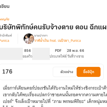
เขียน
ผจญภัย
บริษัทพิทักษ์คนรับจ้างตาย ตอน ฉีก
สำนักพิมพ์
นามปากกา
Punica
วาฬน้ำเงิน Feat. เนบิวลา_Punica
รื่อง
บริษัท
พิทักษ์
250
856
PG ทั่วไป
PDF
28 พ.ย. 66
คน
จำนวนหน้า (A5)
ยอดวิว
ระดับเนื้อหา
ประเภทไฟล์
วันที่วางขาย
รับจ้าง
ตาย
176
ตัวอย่าง
ซื้ออีบุ๊ก
เมื่อการ์เดียนคอร์ปอเรชันได้รับงานใหม่ให้ช่วงชิงกระเป๋า
เขากลับได้พบเรื่องแปลกว่าชายคนนั้นรอดจากความตายได้อ
เปอร์” จึงเล็งเป้าหมายไปที่ “ภาม พรหมพิริยะ” เด็กหนุ่มห