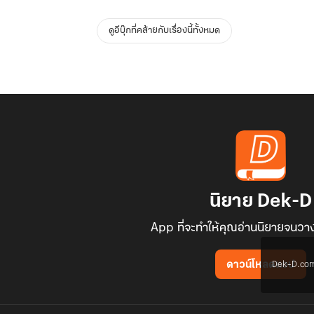
ดูอีบุ๊กที่คล้ายกับเรื่องนี้ทั้งหมด
นิยาย Dek-D
App ที่จะทำให้คุณอ่านนิยายจนวาง
Dek-D.com ใช
ดาวน์โหลดแอป