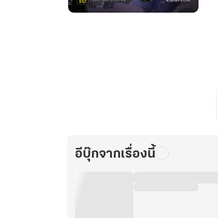
บริษัท
พิทักษ์
คน
รับจ้าง
ตาย
ตอน
ฉีก
แผน
จาร
กรรม
อีบุ๊กจากเรื่องนี้