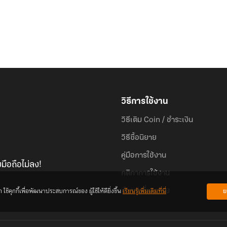
วิธีการใช้งาน
วิธีเติม Coin / ชำระเงิน
วิธีซื้อนิยาย
คู่มือการใช้งาน
มือถือไม่ลง!
กติกาการใช้งาน
้คุกกี้เพื่อพัฒนาประสบการณ์ของ ผู้ใช้ให้ดียิ่งขึ้น
เรียนรู้เพิ่มเติมที่นี่
ย
คำถามที่พบบ่อย