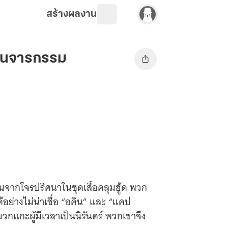
สร้างผลงาน
แผนจารกรรม
คืนจากโจรปริศนาในชุดเสื้อคลุมฮู้ด พวก
ย่างไม่น่าเชื่อ “อคิน” และ “แคป
มวกแกะผู้มีเวลาเป็นนิรันดร์ พวกเขาจึง