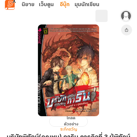
ข้ามไปยังเนื้อหาหลัก
นิยาย
เว็บตูน
อีบุ๊ก
มุมนักเขียน
โหลด
บริษัท
ตัวอย่าง
พิทักษ์(คุณ
ระทึกขวัญ
หนู)