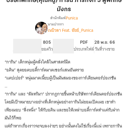
บริษัทพิทักษ์(คุณหนู) การิน ภารกิจที่ 3 ผู้พิทักษ์
กา
มังกร
ริน
Punica
สำนักพิมพ์
ภารกิจ
นามปากกา
ที่
เรื่อง
เนบิวลา Feat. อัยย์_Punica
บริษัท
3
พิทักษ์(คุณ
ผู้
หนู)
242
805
PG ทั่วไป
PDF
28 พ.ย. 66
พิทักษ์
กา
จำนวนหน้า (A5)
ยอดวิว
ระดับเนื้อหา
ประเภทไฟล์
วันที่วางขาย
มังกร
ริน
“การิน” เด็กหนุ่มผู้คลั่งไคล้ในศาสตร์มืด
“อคิน” สุดยอดบอดี้การ์ดมาดเซอร์แสนอันตราย
“แคปเปอร์” หนุ่มมาดเนี้ยบผู้เป็นมันสมองของการ์เดียนคอร์ปอเรชัน
…
“การิน” และ “ลัลทริมา” ปรากฏกายขึ้นหน้าบริษัทการ์เดียนคอร์ปอเรชัน
โดยมีเป้าหมายบางอย่างที่เด็กหนุ่มอย่างการินไม่ยอมเปิดเผย เขาทำ
เพียงมอบ “สิ่งหนึ่ง” ให้กับอคิน และขอให้เหล่าบอดี้การ์ดทำแค่รับฝาก
มันไว้ก็พอ
แต่ถ้าหากเรื่องราวจะจบลงง่ายๆ อย่างนั้นคงไม่ใช่เรื่องนี้แน่ เพราะการิน