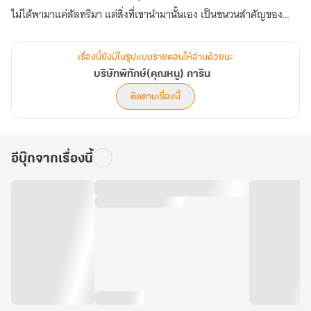
ไม่ได้พามาแค่ลัลทริมา แต่สิ่งที่เขานำมานั้นเอง เป็นชนวนสำคัญของ
การนำนักล่ากลุ่มใหญ่ติดตามมาด้วย
สิ่งที่เคยปรากฏแค่เพียงในตำนาน สิ่งที่เคยดูราวกับเป็นเพียงแค่นิทานที่
เรื่องนี้ยังมีในรูปแบบรายตอนให้อ่านด้วยนะ
เล่าขาน แต่ตอนนี้สิ่งที่เรียกกันว่า “มังกร” กลับปรากฏตัวต่อหน้าทุกคน
บริษัทพิทักษ์(คุณหนู) การิน
อคินจะยอมรับฝากมังกรนี้หรือไม่ แคปเปอร์จะแก้ไขปัญหาสุดพิศวงนี้
ติดตามเรื่องนี้
อย่างไร เบลินดาจะอยากผ่าท้องศึกษามังกรในตำนานหรือเปล่า และกา
รินนำมังกรมาให้การ์เดียนคอร์ปอเรชันด้วยเหตุผลใด โปรดค้นหาคำตอบ
ที่ยากจะเปิดเผยได้ใน “บริษัทพิทักษ์คุณหนูการิน ภารกิจที่ 3 : ผู้พิทักษ์
อีบุ๊กจากเรื่องนี้