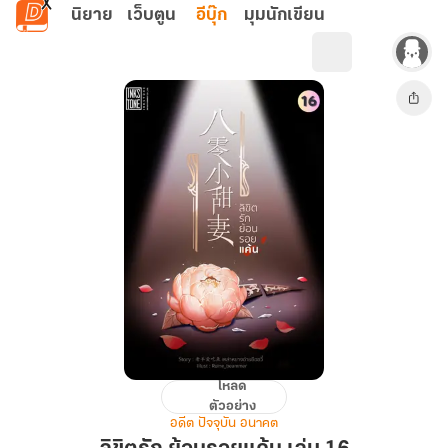
ข้ามไปยังเนื้อหาหลัก
นิยาย
เว็บตูน
อีบุ๊ก
มุมนักเขียน
โหลด
ลิขิต
ตัวอย่าง
รัก
อดีต ปัจจุบัน อนาคต
ย้อน