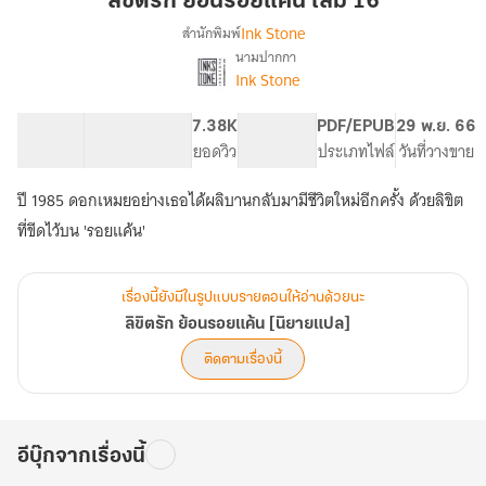
ลิขิตรัก ย้อนรอยแค้น เล่ม 16
รอย
Ink Stone
สำนักพิมพ์
แค้น
นามปากกา
เรื่อง
เล่ม
Ink Stone
ลิขิต
16
รัก
ย้อน
110.68K
588
7.38K
PG ทั่วไป
PDF/EPUB
29 พ.ย. 66
รอย
จำนวนคำ
จำนวนหน้า (A5)
ยอดวิว
ระดับเนื้อหา
ประเภทไฟล์
วันที่วางขาย
แค้น
[นิยาย
ปี 1985 ดอกเหมยอย่างเธอได้ผลิบานกลับมามีชีวิตใหม่อีกครั้ง ด้วยลิขิต
แปล]
เรื่องนี้ยังมีในรูปแบบรายตอนให้อ่านด้วยนะ
ลิขิตรัก ย้อนรอยแค้น [นิยายแปล]
ติดตามเรื่องนี้
อีบุ๊กจากเรื่องนี้