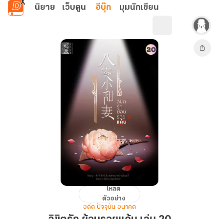
ข้ามไปยังเนื้อหาหลัก
นิยาย
เว็บตูน
อีบุ๊ก
มุมนักเขียน
โหลด
ลิขิต
ตัวอย่าง
รัก
อดีต ปัจจุบัน อนาคต
ย้อน