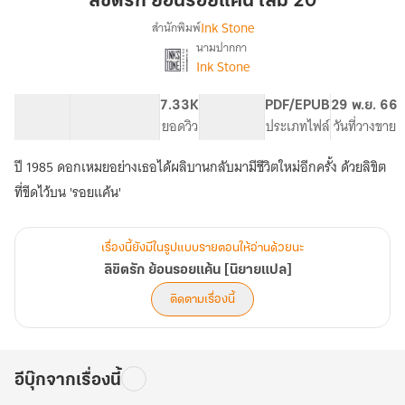
ลิขิตรัก ย้อนรอยแค้น เล่ม 20
รอย
Ink Stone
สำนักพิมพ์
แค้น
นามปากกา
เรื่อง
เล่ม
Ink Stone
ลิขิต
20
รัก
ย้อน
107.73K
596
7.33K
PG ทั่วไป
PDF/EPUB
29 พ.ย. 66
รอย
จำนวนคำ
จำนวนหน้า (A5)
ยอดวิว
ระดับเนื้อหา
ประเภทไฟล์
วันที่วางขาย
แค้น
[นิยาย
ปี 1985 ดอกเหมยอย่างเธอได้ผลิบานกลับมามีชีวิตใหม่อีกครั้ง ด้วยลิขิต
แปล]
เรื่องนี้ยังมีในรูปแบบรายตอนให้อ่านด้วยนะ
ลิขิตรัก ย้อนรอยแค้น [นิยายแปล]
ติดตามเรื่องนี้
อีบุ๊กจากเรื่องนี้