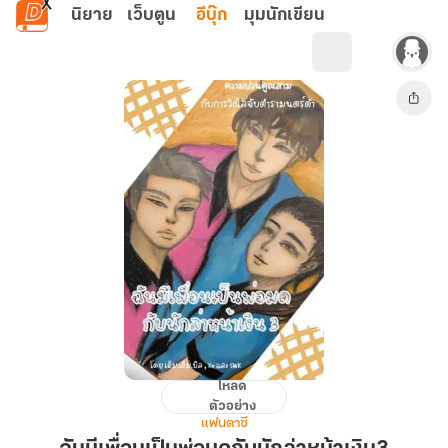
ข้ามไปยังเนื้อหาหลัก
นิยาย
เว็บตูน
อีบุ๊ก
มุมนักเขียน
โหลด
ฉัน
ตัวอย่าง
มี
แฟนตาซี
เพื่อน