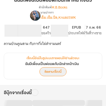
ฉันมีเพื่อนเป็นพ่อมดกับนักล่าหน้าเงิน3
เป็น
M.B.Books
สำนักพิมพ์
พ่อ
นามปากกา
เรื่อง
มด
เอ็ม.เอ็ม.บิล,KnและSWK
ฉัน
กับ
มี
นัก
เพื่อน
72.38K
172
647
PG ทั่วไป
EPUB
7 ก.พ. 66
ล่า
เป็น
จำนวนคำ
จำนวนหน้า (A5)
ยอดวิว
ระดับเนื้อหา
ประเภทไฟล์
วันที่วางขาย
พ่อ
หน้า
มด
ความป่วนคูณสาม กับการวิ่งไล่ตำรามนตร์
เงิน3
กับ
นัก
ล่า
เรื่องนี้ยังมีในรูปแบบรายตอนให้อ่านด้วยนะ
หน้า
ฉันมีเพื่อนเป็นพ่อมดกับนักล่าหน้าเงิน
เงิน
ติดตามเรื่องนี้
อีบุ๊กจากเรื่องนี้