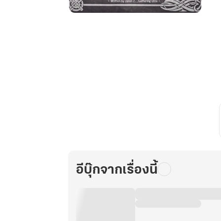
สารานุกรม
สีดำ
เล่ม
10
เรื่อง
เร้น
ลับ
ภูตผี
มายา
อีบุ๊กจากเรื่องนี้