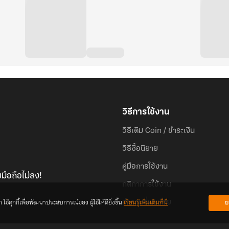
ทั้งนี้ยังมีเหล่าภูตผีอีกมากมายที่แอบแฝง หลบซ่อนอยู่ไม่
มาร่วมฉีกกระชากภาพลวงตาและค้นหาความจริงที่ซ่อนอยู่เ
ใครจะรู้... ตอนนี้ภัยร้ายอาจกำลังหายใจรดต้นคอคุณอยู่ก็เป
วิธีการใช้งาน
วิธีเติม Coin / ชำระเงิน
วิธีซื้อนิยาย
คู่มือการใช้งาน
มือถือไม่ลง!
กติกาการใช้งาน
้คุกกี้เพื่อพัฒนาประสบการณ์ของ ผู้ใช้ให้ดียิ่งขึ้น
เรียนรู้เพิ่มเติมที่นี่
ย
คำถามที่พบบ่อย