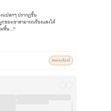
สงแปลกๆ ปรากฏขึ้น
มูกของเขาสามารถเรืองแสงได้
มพื้น…!!
ของพวกเขา
ติดตามเรื่องนี้
ยเป็นคนที่สะสวยหล่อเหลา
้ยงดูเลยทีเดียว
มาก่อน
ับเสียชีวิตทันที!!