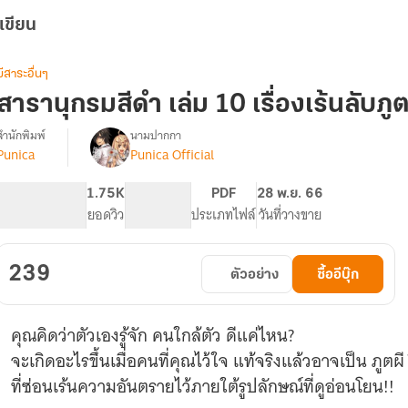
เขียน
มีสาระอื่นๆ
สารานุกรมสีดำ เล่ม 10 เรื่องเร้นลับภ
สำนักพิมพ์
นามปากกา
Punica
Punica Official
รื่อง
สารานุกรม
สีดำ
322
1.75K
PG ทั่วไป
PDF
28 พ.ย. 66
จำนวนหน้า (A5)
ยอดวิว
ระดับเนื้อหา
ประเภทไฟล์
วันที่วางขาย
239
ตัวอย่าง
ซื้ออีบุ๊ก
คุณคิดว่าตัวเองรู้จัก คนใกล้ตัว ดีแค่ไหน?
จะเกิดอะไรขึ้นเมื่อคนที่คุณไว้ใจ แท้จริงแล้วอาจเป็น ภู
ที่ซ่อนเร้นความอันตรายไว้ภายใต้รูปลักษณ์ที่ดูอ่อนโยน!!