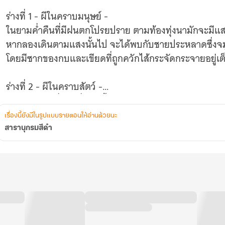
ร่างที่ 1 - ผีในคราบมนุษย์ -
ในยามค่ำคืนที่มีฝนตกโปรยปราย ตามท้องทุ่งนามักจะมีแ
หากลองเดินตามแสงนั้นไป จะได้พบกับชายประหลาดซึ่งจ
โดยมีซากของกบและเขียดที่ถูกควักไส้กระจัดกระจายอยู่เต็
ร่างที่ 2 - ผีในคราบสัตว์ -
ว่ากันว่าก่อนที่พวกยี่เกจะขึ้นทำการแสดงในตอนกลางคืน
จะมีหุ่นเล็กๆ ลักษณะรูปร่างหน้าตาคล้ายลิงนั่งอยู่บนบ่า
เรื่องนี้ยังมีในรูปแบบรายตอนให้อ่านด้วยนะ
คอยเลียหน้าเลียตาทำให้จากนักแสดงหน้าตาธรรมดา กลา
สารานุกรมสีดำ
ชวนให้ผู้ชมหลงใหลจนถึงขั้นยอมทุ่มเงินหมดหน้าตักเพื่อเลี
ร่างที่ 3 - ผีในคราบสิ่งของ
ทันทีที่เด็กผู้หญิงคนหนึ่งเสียบปิ่นสีเงินที่มวยผม
จู่ๆ เธอก็ลุกขึ้นมาร่ายรำอย่างอ่อนช้อยทั้งที่ไม่เคยมีทักษะ
พอมีคนเข้าไปทัก เธอก็ล้มลง...ปิ่นที่เสียบอยู่จึงแทงเข้าที่ขม