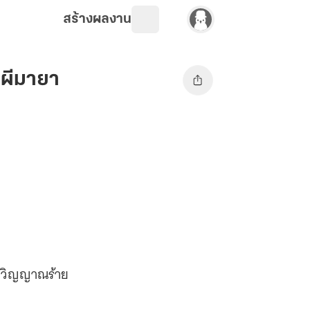
สร้างผลงาน
ูตผีมายา
ตผี วิญญาณร้าย