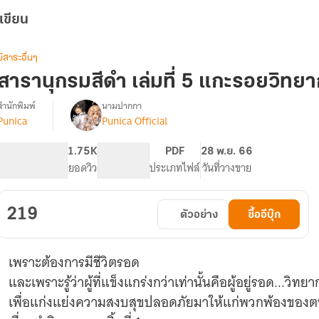
เขียน
มีสาระอื่นๆ
สารานุกรมสีดำ เล่มที่ 5 แกะรอยวิทย
สำนักพิมพ์
นามปากกา
Punica
Punica Official
รื่อง
สารานุกรม
สีดำ
274
1.75K
PG ทั่วไป
PDF
28 พ.ย. 66
จำนวนหน้า (A5)
ยอดวิว
ระดับเนื้อหา
ประเภทไฟล์
วันที่วางขาย
219
ตัวอย่าง
ซื้ออีบุ๊ก
เพราะต้องการมีชีวิตรอด
และเพราะรู้ว่าผู้ที่แข็งแกร่งกว่าเท่านั้นคือผู้อยู่รอด...วิทย
เพื่อแก่งแย่งความสงบสุขปลอดภัยมาให้แก่พวกพ้องของ