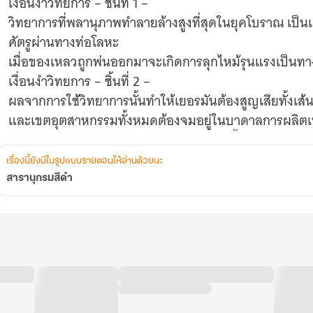
เงื่อนงำวิทยการ – ชิ้นที่ 1 –
วิทยาการที่พลานุภาพทำลายล้างสูงที่สุดในยุคโบราณ เป็นเค
ศัตรูผ่านทางท่อโลหะ
เมื่อของเหลวถูกพ่นออกมาจะเกิดการลุกไหม้รุนแรงเป็นท
เงื่อนงำวิทยการ – ชิ้นที่ 2 –
ผลจากการใช้วิทยาการนั้นทำให้เยอรมันต้องสูญเสียทั้งเส
และเขตอุตสาหกรรมทั้งหมดต้องจมอยู่ในบาดาลการผลิตเห
มาร่วมหาคำตอบว่าวิทยาการกลืนชีพเหล่านั้นคืออะไร รวม
ภายในเล่ม
เรื่องนี้ยังมีในรูปแบบรายตอนให้อ่านด้วยนะ
แล้วคุณจะพบว่าสติปัญญาของมนุษย์สามารถให้กำเนิดสิ่งประด
สารานุกรมสีดำ
ได้อย่างเลือดเย็นขนาดไหน!