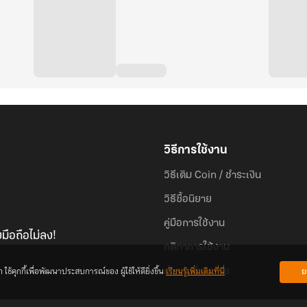
วิธีการใช้งาน
วิธีเติม Coin / ชำระเงิน
วิธีซื้อนิยาย
คู่มือการใช้งาน
มือถือไม่ลง!
กติกาการใช้งาน
้คุกกี้เพื่อพัฒนาประสบการณ์ของ ผู้ใช้ให้ดียิ่งขึ้น
เรียนรู้เพิ่มเติมที่นี่
ย
คำถามที่พบบ่อย