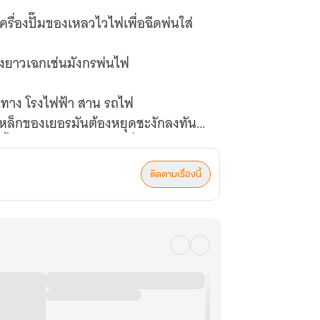
รื่องปั๊มของเหลวไวไฟเพื่อฉีดพ่นใส่
างยาวเฉกเช่นมังกรพ่นไฟ
้นทาง โรงไฟฟ้า สาน รถไฟ
ล็กของเยอรมันต้องหยุดชะงักลงทันที
ทั้งวิทยาการอีกมากมายที่รอการค้นพบ
ติดตามเรื่องนี้
ิษฐ์ที่กลืนชีพเพื่อนร่วมเผ่าพันธุ์