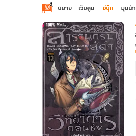
ข้ามไปยังเนื้อหาหลัก
นิยาย
เว็บตูน
อีบุ๊ก
มุมนัก
เ