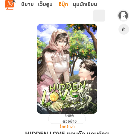
ข้ามไปยังเนื้อหาหลัก
นิยาย
เว็บตูน
อีบุ๊ก
มุมนักเขียน
โหลด
HIDDEN
ตัวอย่าง
LOVE
รักดราม่า
แอบ