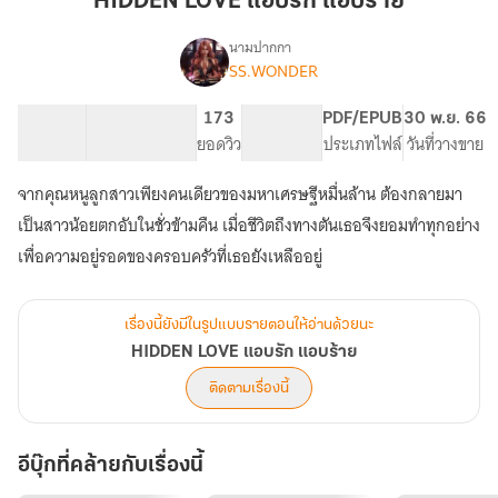
HIDDEN LOVE แอบรัก แอบร้าย
รัก
แอบ
นามปากกา
SS.WONDER
HIDDEN
ร้าย
เรื่อง
LOVE
แอบ
110.16K
604
173
PG ทั่วไป
PDF/EPUB
30 พ.ย. 66
รัก
จำนวนคำ
จำนวนหน้า (A5)
ยอดวิว
ระดับเนื้อหา
ประเภทไฟล์
วันที่วางขาย
แอบ
ร้าย
จากคุณหนูลูกสาวเพียงคนเดียวของมหาเศรษฐีหมื่นล้าน ต้องกลายมา
เป็นสาวน้อยตกอับในชั่วข้ามคืน เมื่อชีวิตถึงทางตันเธอจึงยอมทำทุกอย่าง
เพื่อความอยู่รอดของครอบครัวที่เธอยังเหลืออยู่
เรื่องนี้ยังมีในรูปแบบรายตอนให้อ่านด้วยนะ
HIDDEN LOVE แอบรัก แอบร้าย
ติดตามเรื่องนี้
อีบุ๊กที่คล้ายกับเรื่องนี้