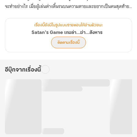
จะทำอย่างไร เมื่อผู้เล่นต่างดิ้นรนบนความตายและอยากเป็นคนสุดท้ายที่
มีชีวิต!!!
เรื่องนี้ยังมีในรูปแบบรายตอนให้อ่านด้วยนะ
คนแปดคน กับหนึ่งเกมไล่ล่าตามหาผู้ทรยศ...
Satan’s Game เกมล่า...ฆ่า...สังหาร
‘ไม่ต้องสนว่าฉันเป็นใคร แต่จงระวังชีวิตของพวกแกทุกคนไว้
ติดตามเรื่องนี้
เพราะว่าฉันมีหลักฐานของเรื่องเมื่อสามปีก่อนแล้ว
อีบุ๊กจากเรื่องนี้