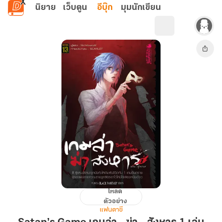
ข้ามไปยังเนื้อหาหลัก
นิยาย
เว็บตูน
อีบุ๊ก
มุมนักเขียน
โหลด
Satan’s
ตัวอย่าง
Game
แฟนตาซี
เกม