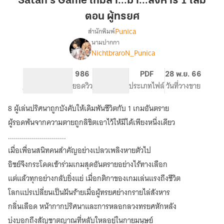
Satan’s Game เกมล่า...ฆ่า...สังหาร 1 เล่ม
ล่า...ฆ่า...สังหาร
ตอน ผู้ทรยศ
1
Punica
สำนักพิมพ์
เล่ม
นามปากกา
ตอน
Satan’s
เรื่อง
NichtbraroN_Punica
ผู้
Game
เกม
ทรยศ
274
986
PG ทั่วไป
PDF
28 พ.ย. 66
ล่า...ฆ่า...สังหาร
จำนวนหน้า (A5)
ยอดวิว
ระดับเนื้อหา
ประเภทไฟล์
วันที่วางขาย
8 ผู้เล่นปริศนาถูกบังคับให้เดิมพันชีวิตกับ 1 เกมอันตราย
ผู้รอดพ้นจากความตายถูกลิขิตเอาไว้ให้มีได้เพียงหนึ่งเดียว
.............................
เมื่อเพื่อนสนิทคนสำคัญอย่างเปลวเพลิงหายตัวไป
อิชย์จึงกระโดดเข้าร่วมเกมสุดอันตรายอย่างไร้ทางเลือก
แต่แล้วทุกอย่างกลับยิ่งแย่ เมื่อกติกาของเกมเล่นแรงถึงชีวิต
โลกแปรเปลี่ยนเป็นฝันร้ายเมื่อผู้ทรยศย่างกรายไล่สังหาร
กลิ่นเลือด หน้ากากปริศนาและการหลอกลวงทรยศหักหลัง
บ่งบอกถึงสัญชาตญาณที่หลับใหลอยู่ในกายมนุษย์