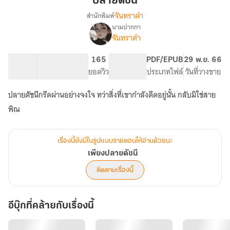
ปลายดัชนี
จันทราดำ
สำนักพิมพ์
นามปากกา
เรื่อง
จันทราดำ
เพียง
ปลาย
ดัชนี
10.83K
78
165
PG ทั่วไป
PDF/EPUB
29 พ.ย. 66
จำนวนคำ
จำนวนหน้า (A5)
ยอดวิว
ระดับเนื้อหา
ประเภทไฟล์
วันที่วางขาย
ปลายดัชนีกรีดผ่านอย่างจงใจ ทว่าสิ่งที่เขากำลังดีดอยู่นั้น กลับมิใช่สาย
พิณ
เรื่องนี้ยังมีในรูปแบบรายตอนให้อ่านด้วยนะ
เพียงปลายดัชนี
ติดตามเรื่องนี้
อีบุ๊กที่คล้ายกับเรื่องนี้