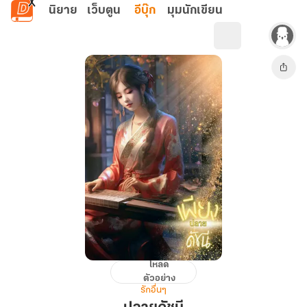
ข้ามไปยังเนื้อหาหลัก
นิยาย
เว็บตูน
อีบุ๊ก
มุมนักเขียน
โหลด
ปลาย
ตัวอย่าง
ดัชนี
รักอื่นๆ