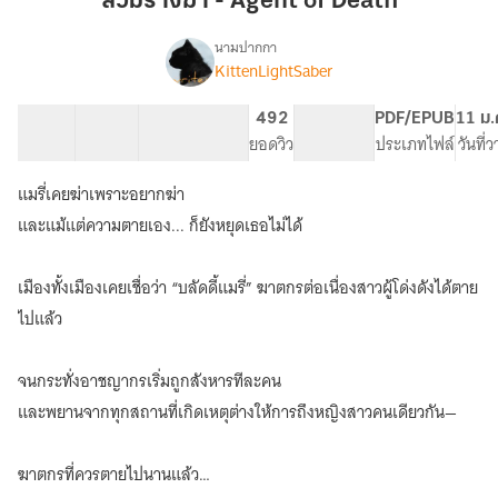
สวมร่างฆ่า - Agent of Death
-
Agent
นามปากกา
KittenLightSaber
เรื่อง
of
สวม
Death
ร่าง
16 ตอน
40.07K
152
492
NC 18
PDF/EPUB
11 ม.
ฆ่า
สารบัญ
จำนวนคำ
จำนวนหน้า (A5)
ยอดวิว
ระดับเนื้อหา
ประเภทไฟล์
วันที่
-
Agent
แมรี่เคยฆ่าเพราะอยากฆ่า
of
Death
และแม้แต่ความตายเอง... ก็ยังหยุดเธอไม่ได้
เมืองทั้งเมืองเคยเชื่อว่า “บลัดดี้แมรี่” ฆาตกรต่อเนื่องสาวผู้โด่งดังได้ตาย
ไปแล้ว
จนกระทั่งอาชญากรเริ่มถูกสังหารทีละคน
และพยานจากทุกสถานที่เกิดเหตุต่างให้การถึงหญิงสาวคนเดียวกัน—
ฆาตกรที่ควรตายไปนานแล้ว