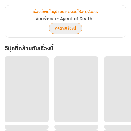
ไม่มีใครรู้ว่าแมรี่รอดชีวิตมาได้อย่างไร
เรื่องนี้ยังมีในรูปแบบรายตอนให้อ่านด้วยนะ
นอกจากตัวเธอเอง... และแหวนลึกลับที่ติดตัวมาตั้งแต่คืนที่เธอควรจะ
สวมร่างฆ่า - Agent of Death
ตาย
ติดตามเรื่องนี้
ขณะที่ตำรวจเริ่มตามรอย “บลัดดี้แมรี่” อีกครั้ง แมรี่กลับพบว่าตัวเอง
อีบุ๊กที่คล้ายกับเรื่องนี้
กำลังถูกตามล่าจากอีกฟากหนึ่งเช่นกัน เมื่อมีใครบางคนต้องการแหวน
ของเธอคืน และเขารู้เรื่องของมันมากกว่าที่เธอเคยรู้
จากเกมไล่ล่าระหว่างฆาตกร ตำรวจ และชายปริศนา
ความจริงเกี่ยวกับแหวนค่อย ๆ พาแมรี่เข้าใกล้บางสิ่งที่แม้แต่เธอก็ไม่เคย
คิดว่าจะต้องเผชิญ—
ความตาย
เพราะบางที การที่เธอยังมีชีวิตอยู่