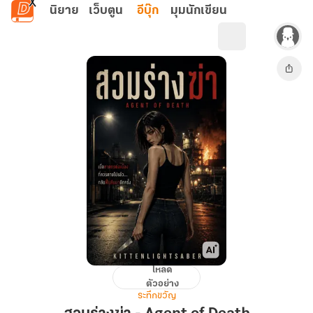
ข้ามไปยังเนื้อหาหลัก
นิยาย
เว็บตูน
อีบุ๊ก
มุมนักเขียน
โหลด
สวม
ตัวอย่าง
ร่าง
ระทึกขวัญ
ฆ่า