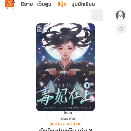
ข้ามไปยังเนื้อหาหลัก
นิยาย
เว็บตูน
อีบุ๊ก
มุมนักเขียน
โหลด
ลำนำ
ตัวอย่าง
บุปผา
อดีต ปัจจุบัน อนาคต
พิษ