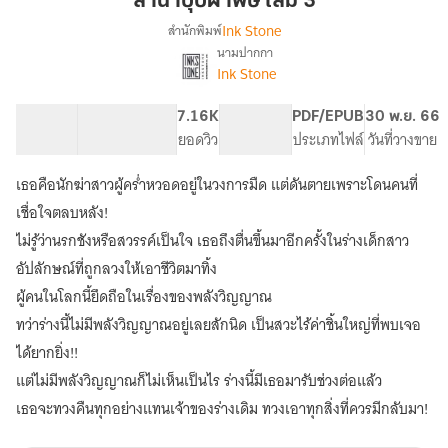
ลำนำบุปผาพิษ เล่ม 3
เล่ม
Ink Stone
สำนักพิมพ์
3
นามปากกา
เรื่อง
Ink Stone
ลำนำ
บุปผา
พิษ
101.42K
562
7.16K
PG ทั่วไป
PDF/EPUB
30 พ.ย. 66
[นิยาย
จำนวนคำ
จำนวนหน้า (A5)
ยอดวิว
ระดับเนื้อหา
ประเภทไฟล์
วันที่วางขาย
แปล]
เธอคือนักฆ่าสาวผู้คร่ำหวอดอยู่ในวงการมืด แต่ดันตายเพราะโดนคนที่
เชื่อใจตลบหลัง!
ไม่รู้ว่านรกชังหรือสวรรค์เป็นใจ เธอถึงตื่นขึ้นมาอีกครั้งในร่างเด็กสาว
อัปลักษณ์ที่ถูกลวงให้เอาชีวิตมาทิ้ง
ผู้คนในโลกนี้ยึดถือในเรื่องของพลังวิญญาณ
ทว่าร่างนี้ไม่มีพลังวิญญาณอยู่เลยสักนิด เป็นสวะไร้ค่าชิ้นใหญ่ที่พบเจอ
ได้ยากยิ่ง!!
แต่ไม่มีพลังวิญญาณก็ไม่เห็นเป็นไร ร่างนี้มีเธอมารับช่วงต่อแล้ว