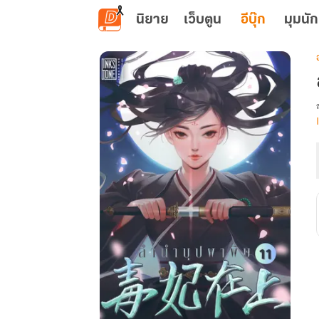
ข้ามไปยังเนื้อหาหลัก
นิยาย
เว็บตูน
อีบุ๊ก
มุมนัก
เ