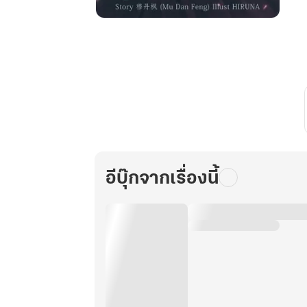
ลำนำ
บุปผา
พิษ
เล่ม
11
อีบุ๊กจากเรื่องนี้