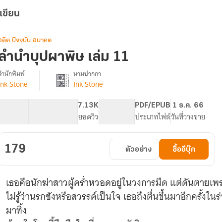
เขียน
อดีต ปัจจุบัน อนาคต
ลำนำบุปผาพิษ เล่ม 11
สำนักพิมพ์
นามปากกา
Ink Stone
Ink Stone
รื่อง
ลำนำ
บุปผา
103.11K
544
7.13K
PG ทั่วไป
PDF/EPUB
1 ธ.ค. 66
พิษ
จำนวนคำ
จำนวนหน้า (A5)
ยอดวิว
ระดับเนื้อหา
ประเภทไฟล์
วันที่วางขาย
[นิยาย
แปล]
179
ตัวอย่าง
ซื้ออีบุ๊ก
เธอคือนักฆ่าสาวผู้คร่ำหวอดอยู่ในวงการมืด แต่ดันตายเพ
ไม่รู้ว่านรกชังหรือสวรรค์เป็นใจ เธอถึงตื่นขึ้นมาอีกครั้งใน
มาทิ้ง