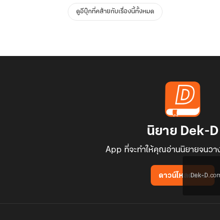
ดูอีบุ๊กที่คล้ายกับเรื่องนี้ทั้งหมด
นิยาย Dek-D
App ที่จะทำให้คุณอ่านนิยายจนวาง
Dek-D.com ใช
ดาวน์โหลดแอป