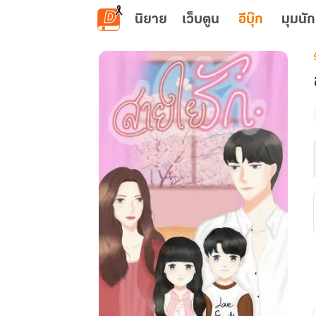
ข้ามไปยังเนื้อหาหลัก
นิยาย
เว็บตูน
อีบุ๊ก
มุมนัก
เ