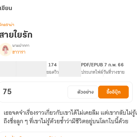
เขียน
รักดราม่า
สายใยรัก
นามปากกา
ฮาวารา
รื่อง
สายใย(รัก)
[มีE-
36.63K
221
174
PG ทั่วไป
PDF/EPUB
7 ก.พ. 66
book]
จำนวนคำ
จำนวนหน้า (A5)
ยอดวิว
ระดับเนื้อหา
ประเภทไฟล์
วันที่วางขาย
75
ตัวอย่าง
ซื้ออีบุ๊ก
เธอจดจำเรื่องราวเกี่ยวกับเขาได้ไม่เคยลืม แต่เขากลับไม่รู
ถึงชื่อลูก ๆ ที่เขาไม่รู้ด้วยซ้ำว่ามีชีวิตอยู่บนโลกใบนี้ด้วย