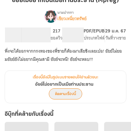
อัยย์ไม่อยากเป็นเมียท่านประธาน (Mpreg)
เป็น
เมีย
นามปากกา
เขียวเหนี่ยวทรัพย์
เรื่อ
ท่าน
อัยย์
ง
ประธาน
ไม่
67.14K
331
217
PG ทั่วไป
PDF/EPUB
29 ม.ค. 67
(Mpreg)
อยาก
จำนวนคำ
จำนวนหน้า (A5)
ยอดวิว
ระดับเนื้อหา
ประเภทไฟล์
วันที่วางขาย
เป็น
เมีย
พึ่งจะได้ออกจากกรงทองของพี่ชายก็ต้องมาเสียซิงเลยเบ๋อ! อัยย์ไม่ยอ
ท่าน
ประธาน
มอัยย์ยังไม่อยากมีคุณสามี อัยย์จะหนี! อัยย์จะหลบ!!!
เรื่องนี้ยังมีในรูปแบบรายตอนให้อ่านด้วยนะ
อัยย์ไม่อยากเป็นเมียท่านประธาน
ติดตามเรื่องนี้
อีบุ๊กที่คล้ายกับเรื่องนี้