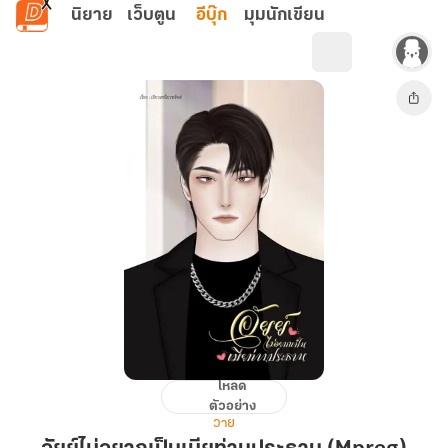
ข้ามไปยังเนื้อหาหลัก
นิยาย
เว็บตูน
อีบุ๊ก
มุมนักเขียน
โหลด
อัยย์
ตัวอย่าง
ไม่
วาย
อยาก