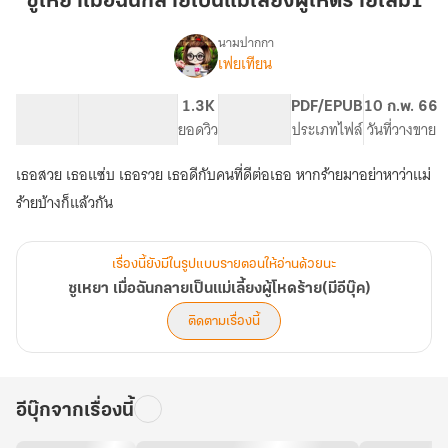
ซูเหยาเมื่อฉันกลายเป็นแม่เลี้ยงผู้โหดร้ายเล่ม1
ฉัน
กลาย
นามปากกา
เฟยเทียน
เรื่อง
เป็น
ซู
แม่
เหยา
116.33K
695
1.3K
PG ทั่วไป
PDF/EPUB
10 ก.พ. 66
เลี้ยง
เมื่อ
จำนวนคำ
จำนวนหน้า (A5)
ยอดวิว
ระดับเนื้อหา
ประเภทไฟล์
วันที่วางขาย
ผู้
ฉัน
กลาย
โหด
เธอสวย เธอแซ่บ เธอรวย เธอดีกับคนที่ดีต่อเธอ หากร้ายมาอย่าหาว่าแม่
เป็น
ร้าย
แม่
ร้ายบ้างก็แล้วกัน
เล่ม1
เลี้ยง
ผู้
โหด
เรื่องนี้ยังมีในรูปแบบรายตอนให้อ่านด้วยนะ
ร้าย(มี
ซูเหยา เมื่อฉันกลายเป็นแม่เลี้ยงผู้โหดร้าย(มีอีบุ๊ค)
อี
บุ๊ค)
ติดตามเรื่องนี้
อีบุ๊กจากเรื่องนี้