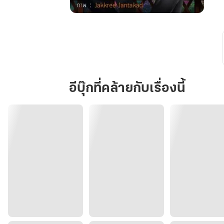
หวาน
ใจ
นาย
อานนท์(From
the
diary
อีบุ๊กที่คล้ายกับเรื่องนี้
of
you
are
my
wife)