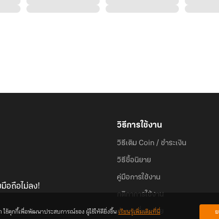
วิธีการใช้งาน
วิธีเติม Coin / ชำระเงิน
วิธีซื้อนิยาย
คู่มือการใช้งาน
มือถือไม่ลง!
กติกาการใช้งาน
้คุกกี้เพื่อพัฒนาประสบการณ์ของ ผู้ใช้ให้ดียิ่งขึ้น
เรียนรู้เพิ่มเติมที่นี่
ย
คำถามที่พบบ่อย