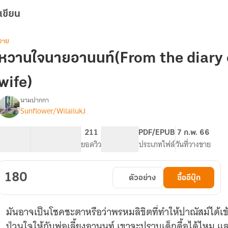
เขียน
วาย
หวานใจนายอานนท์(From the diary 
wife)
นามปากกา
Sunflower/WilailukJ
รื่อง
หวาน
ใจ
100.46K
436
211
PG ทั่วไป
PDF/EPUB
7 ก.พ. 66
นาย
จำนวนคำ
จำนวนหน้า (A5)
ยอดวิว
ระดับเนื้อหา
ประเภทไฟล์
วันที่วางขาย
อานนท์
(From
the
180
ตัวอย่าง
ซื้ออีบุ๊ก
diary
of
you
มันอาจเป็นโชคชะตาหรือว่าพรหมลิขิตที่ทำให้ปาณัสม์ได้เ
are
my
ป่วนใจให้กับพ่อเลี้ยงอานนท์ เขาจะปราบเด็กดื้อได้ไหม แ