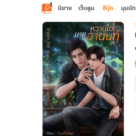
ข้ามไปยังเนื้อหาหลัก
นิยาย
เว็บตูน
อีบุ๊ก
มุมนัก
เ