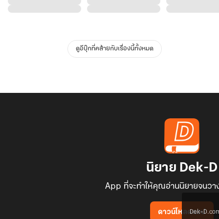
ดูอีบุ๊กที่คล้ายกับเรื่องนี้ทั้งหมด
นิยาย Dek-D
App ที่จะทำให้คุณอ่านนิยายจนวาง
Dek-D.com ใช
ดาวน์โหลดแอป