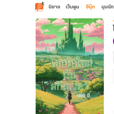
ข้ามไปยังเนื้อหาหลัก
นิยาย
เว็บตูน
อีบุ๊ก
มุมนัก
เ