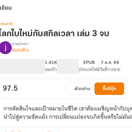
เขียน
แฟนตาซี
โลกใบใหม่กับสกิลเวลา เล่ม 3 จบ
นามปากกา
หนอนช้าง
รื่อง
โลก
ใบ
87.02K
285
1.41K
PG ทั่วไป
EPUB
7 ธ.ค. 66
ใหม่
จำนวนคำ
จำนวนหน้า (A5)
ยอดวิว
ระดับเนื้อหา
ประเภทไฟล์
วันที่วางขาย
กับ
สกิล
เวลา(จบ)
97.5
ตัวอย่าง
ซื้ออีบุ๊ก
การตัดสินใจและเป้าหมายในชีวิต เขาต้องเผชิญหน้ากับบุคค
นำไปสู่ความขัดแย้ง การเปลี่ยนแปลงจะเกิดขึ้นหรือไม่มันอ