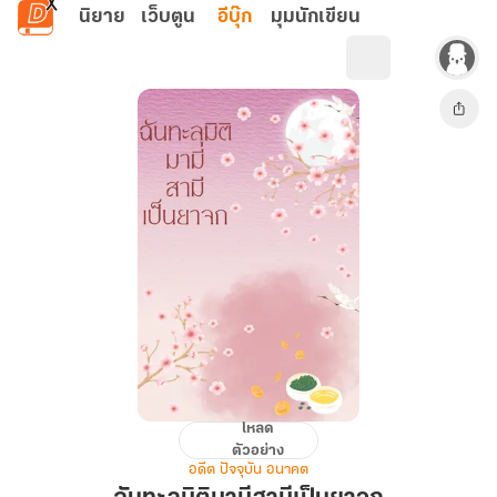
ข้ามไปยังเนื้อหาหลัก
นิยาย
เว็บตูน
อีบุ๊ก
มุมนักเขียน
โหลด
ฉันทะ
ตัวอย่าง
ลุ
อดีต ปัจจุบัน อนาคต
มิติ