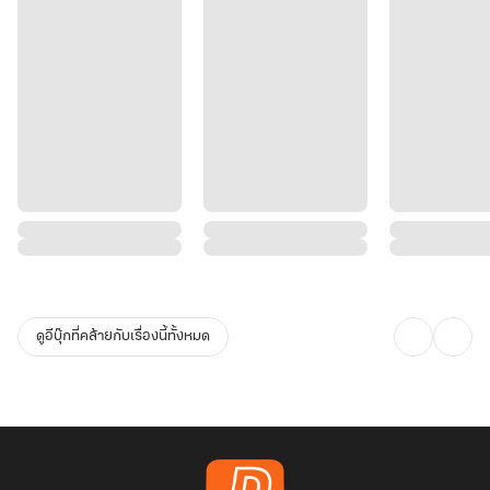
ดูอีบุ๊กที่คล้ายกับเรื่องนี้ทั้งหมด