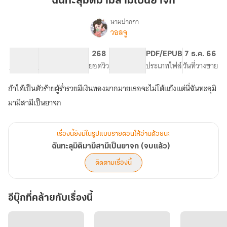
ฉันทะลุมิติมามีสามีเป็นยาจก
มา
มี
นามปากกา
วอลจู
เรื่อง
สามี
ฉันทะ
เป็น
ลุ
34.35K
208
268
PG ทั่วไป
PDF/EPUB
7 ธ.ค. 66
ยาจก
มิติ
จำนวนคำ
จำนวนหน้า (A5)
ยอดวิว
ระดับเนื้อหา
ประเภทไฟล์
วันที่วางขาย
มา
มี
ถ้าได้เป็นตัวร้ายผู้ร่ำรวยมีเงินทองมากมายเธอจะไม่โต้แย้งแต่นี่ฉันทะลุมิ
สามี
เป็น
มามีสามีเป็นยาจก
ยาจก
(จบ
แล้ว)
เรื่องนี้ยังมีในรูปแบบรายตอนให้อ่านด้วยนะ
ฉันทะลุมิติมามีสามีเป็นยาจก (จบแล้ว)
ติดตามเรื่องนี้
อีบุ๊กที่คล้ายกับเรื่องนี้